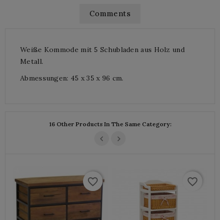
Comments
Weiße Kommode mit 5 Schubladen aus Holz und
Metall.
Abmessungen: 45 x 35 x 96 cm.
16 Other Products In The Same Category:
favorite_border
favorite_border