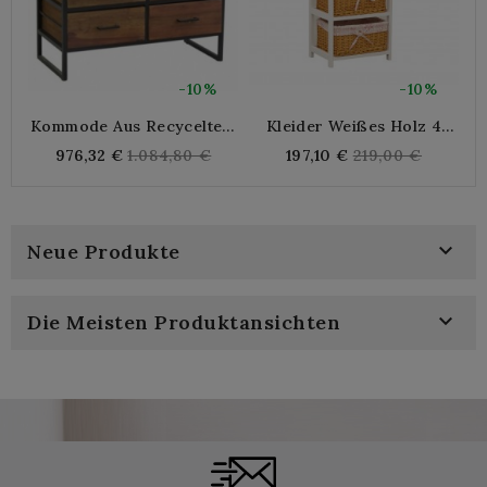
-10%
-10%
Kommode Aus Recyceltem
Kleider Weißes Holz 4
Holz 6 Schubladen
Schubladen Mit
Regular
Regular
976,32 €
1.084,80 €
197,10 €
219,00 €
Flechtkörben Gesäumt
S
price
price
Baumwollaufbewahrung
Schick Und Praktisch

Neue Produkte

Die Meisten Produktansichten