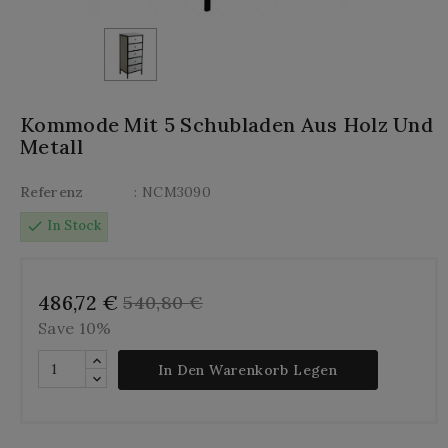
Kommode Mit 5 Schubladen Aus Holz Und
Metall
Referenz
: NCM3090
check
In Stock
486,72 €
540,80 €
Save 10%
In Den Warenkorb Legen