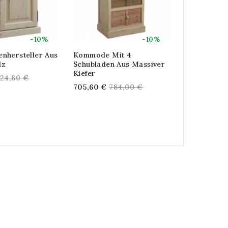
-10%
-10%
nhersteller Aus
Kommode Mit 4
Kommode 3 
lz
Schubladen Aus Massiver
Paulownia
Kiefer
Holzschubl
egular
24,80 €
Lagerschra
Regular
705,60 €
784,00 €
rice
Romantisch
price
Re
167,04 €
18
pr