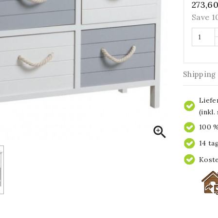
273,6
Save 
Shipping
Liefe
(inkl
100 %

14 ta
Koste