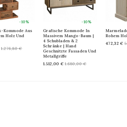
-10%
-10%
ck-Kommode Aus
Grafische Kommode In
Marmelade
em Holz Und
Massivem Mango-Baum |
Rohem Ho
4 Schubladen & 2
R
472,32 €
5
Schränke | Hand
Regular
1.276,80 €
p
Geschnitzte Fassaden Und
price
Metallgriffe
Regular
1.512,00 €
1.680,00 €
price