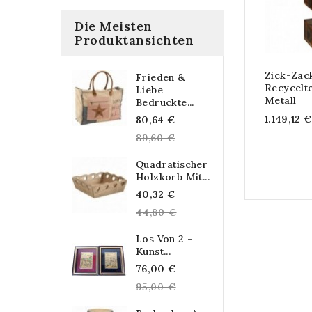
Die Meisten
Produktansichten
Zick-Za
Frieden &
Recycelt
Liebe
Metall
Bedruckte...
Regular
1.149,12 €
80,64 €
price
89,60 €
Quadratischer
Holzkorb Mit...
Regular
40,32 €
price
44,80 €
Los Von 2 -
Kunst...
Regular
76,00 €
price
95,00 €