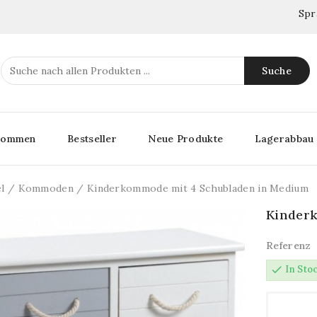
Spr
Suche
lkommen
Bestseller
Neue Produkte
Lagerabbau
l
Kommoden
Kinderkommode mit 4 Schubladen in Medium
Kinder
Referenz
check
In Sto