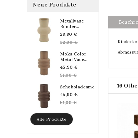
Neue Produkte
Metallvase
Beschr
Runder...
Regular
28,80 €
Kinderkom
price
32,00 €
Abmessun
Moka Color
Metal Vase...
Regular
45,90 €
price
51,00 €
16 Othe
Schokoladenmetallvase...
Regular
45,90 €
price
51,00 €
Alle Produkte