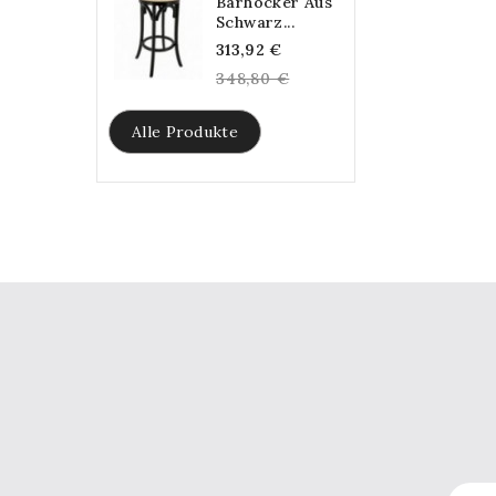
Barhocker Aus
Schwarz...
Regular
313,92 €
price
348,80 €
Alle Produkte