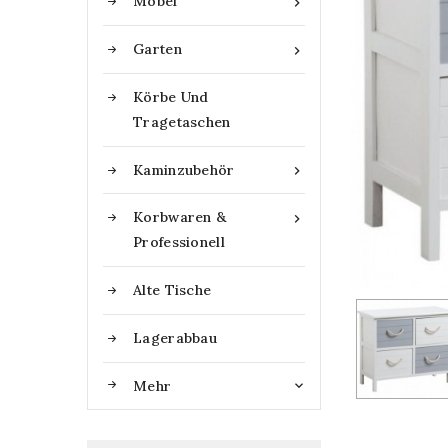
Möbel

Garten

Körbe Und
Tragetaschen
Kaminzubehör

Korbwaren &

Professionell
Alte Tische
Lagerabbau
Mehr
