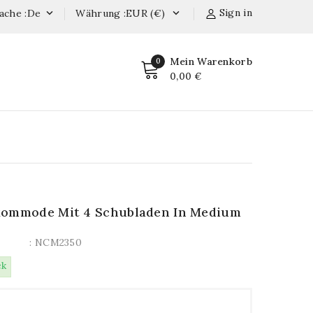
Sign in
ache :de
Währung :EUR (€)


Mein Warenkorb
0
0,00 €
kommode Mit 4 Schubladen In Medium
: NCM2350
ck