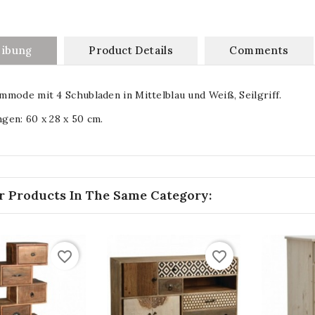
eibung
Product Details
Comments
mode mit 4 Schubladen in Mittelblau und Weiß, Seilgriff.
gen: 60 x 28 x 50 cm.
r Products In The Same Category:
favorite_border
favorite_border