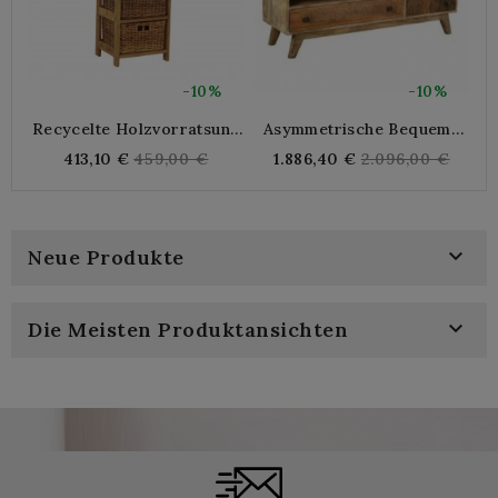
-10%
-10%
Recycelte Holzvorratsung
Asymmetrische Bequeme
Für Obst Und Gemüse,
Mangroke 7-Schubladen 2
Regular
Regular
413,10 €
459,00 €
1.886,40 €
2.096,00 €
Praktische Pulletuläre
Türen | Geschnitzter
price
price
Möbel Mit Atmungsaktiven
Holz- Und
Schubladen
Handgefertigter
B
Lagerschrank

Neue Produkte

Die Meisten Produktansichten