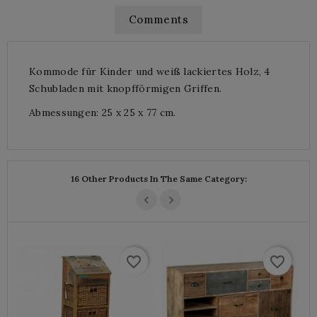
Comments
Kommode für Kinder und weiß lackiertes Holz, 4
Schubladen mit knopfförmigen Griffen.
Abmessungen: 25 x 25 x 77 cm.
16 Other Products In The Same Category:
favorite_border
favorite_border