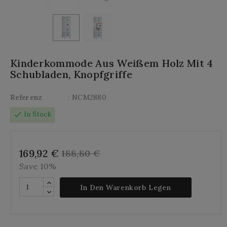
Kinderkommode Aus Weißem Holz Mit 4
Schubladen, Knopfgriffe
Referenz
: NCM2880
check
In Stock
169,92 €
188,80 €
Save 10%
In Den Warenkorb Legen