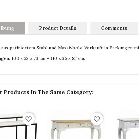
eibung
Product Details
Comments
aus patiniertem Stahl und Massivholz. Verkauft in Packungen mi
en: 100 x 32 x 73 cm - 110 x 35 x 83 cm.
r Products In The Same Category:
favorite_border
favorite_border