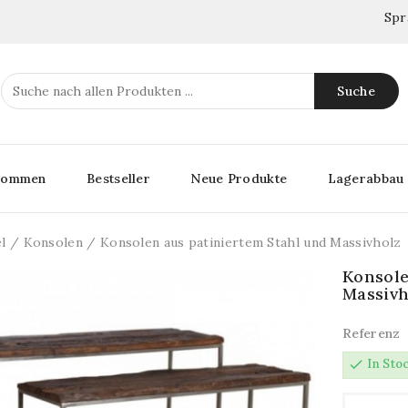
Spr
Suche
lkommen
Bestseller
Neue Produkte
Lagerabbau
l
Konsolen
Konsolen aus patiniertem Stahl und Massivholz
Konsole
Massivh
Referenz
check
In Sto