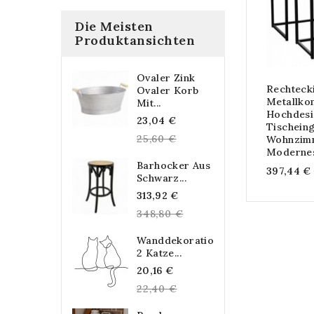
Die Meisten
Produktansichten
Ovaler Zink
Rechteck
Ovaler Korb
Metallkon
Mit...
Hochdesi
Regular
23,04 €
Tischein
price
25,60 €
Wohnzimm
Moderne
Barhocker Aus
397,44 €
Schwarz...
Regular
313,92 €
price
348,80 €
Wanddekoration
2 Katze...
Regular
20,16 €
price
22,40 €