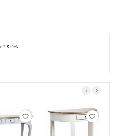
t 2 Stück.
favorite_border
favorite_border