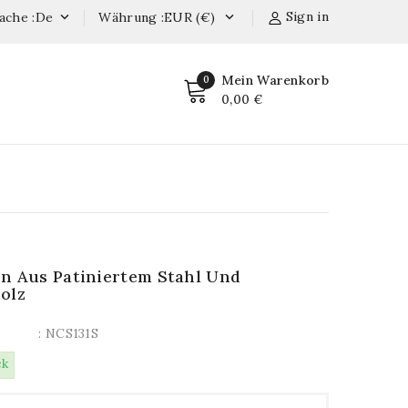
Sign in
ache :de
Währung :EUR (€)


Mein Warenkorb
0
0,00 €
n Aus Patiniertem Stahl Und
olz
: NCS131S
ck