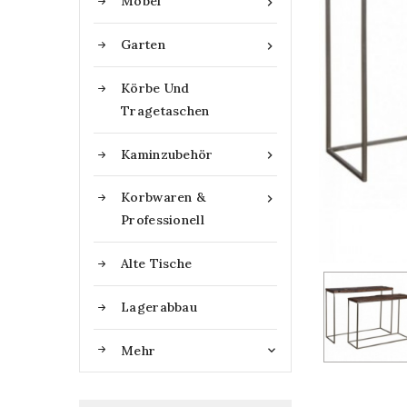
Möbel

Garten

Körbe Und
Tragetaschen
Kaminzubehör

Korbwaren &

Professionell
Alte Tische
Lagerabbau
Mehr
