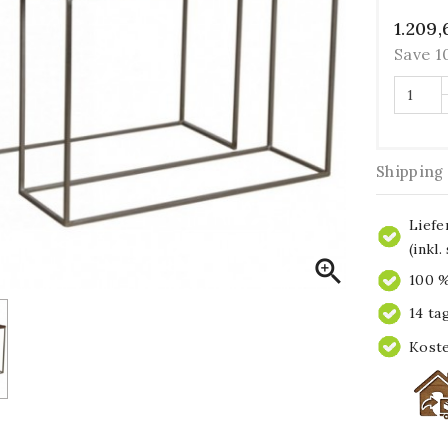
1.209,
Save 
Shipping
Liefe
(inkl

100 %
14 ta
Koste