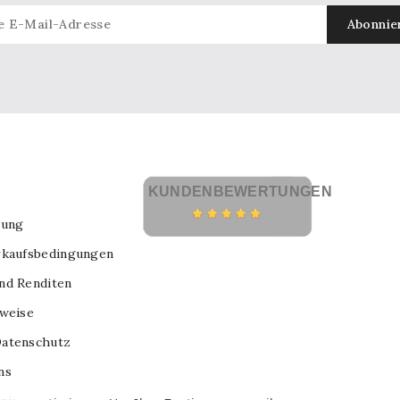
KUNDENBEWERTUNGEN
lung
rkaufsbedingungen
nd Renditen
nweise
atenschutz
ns