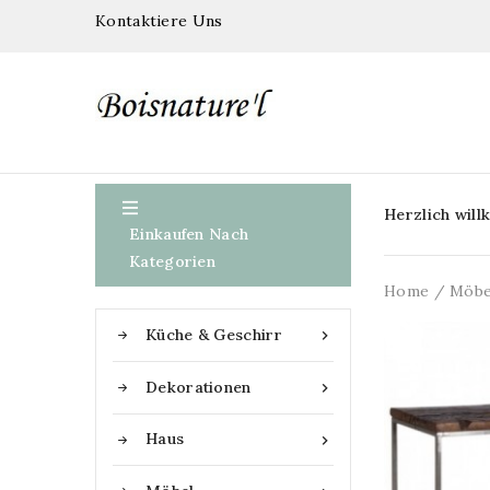
Kontaktiere Uns

Herzlich wil
Einkaufen Nach
Kategorien
Home
Möbe
Küche & Geschirr

Dekorationen

Haus
