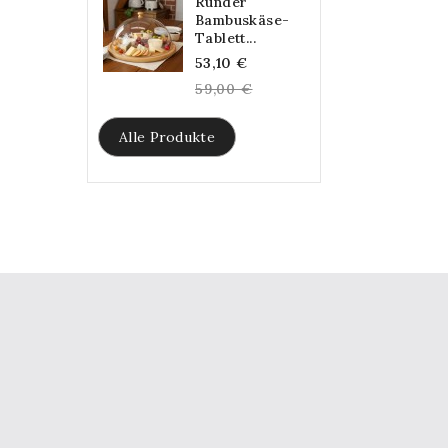
Runder
Bambuskäse-
Tablett...
Regular
53,10 €
price
59,00 €
Alle Produkte