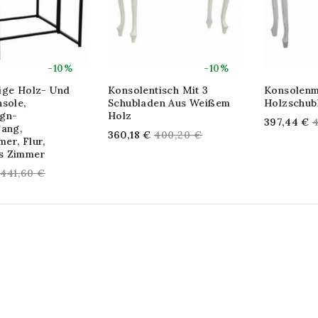
-10%
-10%
ige Holz- Und
Konsolentisch Mit 3
Konsolenm
sole,
Schubladen Aus Weißem
Holzschub
gn-
Holz
R
397,44 €
4
gang,
Regular
360,18 €
400,20 €
p
er, Flur,
price
s Zimmer
Regular
441,60 €
price