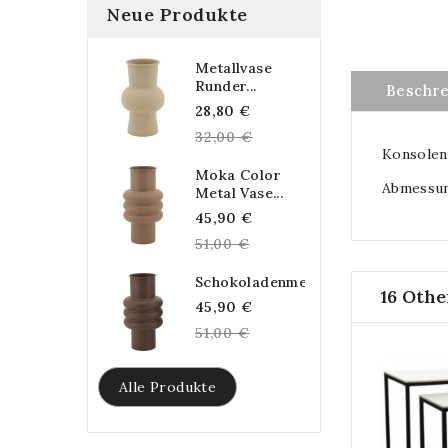
Neue Produkte
Metallvase
Runder...
Beschr
Regular
28,80 €
price
32,00 €
Konsolen 
Moka Color
Abmessung
Metal Vase...
Regular
45,90 €
price
51,00 €
Schokoladenmetallvase...
16 Othe
Regular
45,90 €
price
51,00 €
Alle Produkte