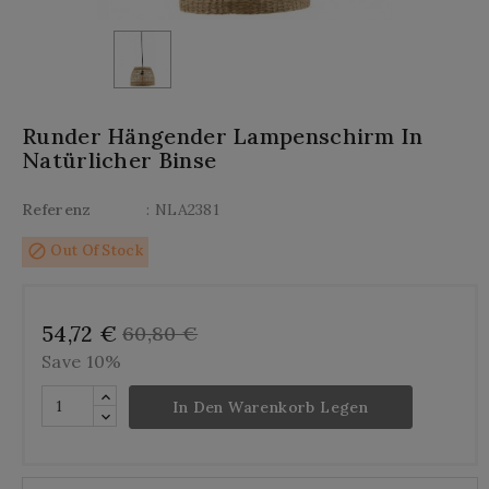
Runder Hängender Lampenschirm In
Natürlicher Binse
Referenz
: NLA2381
block
Out Of Stock
54,72 €
60,80 €
Save 10%
In Den Warenkorb Legen