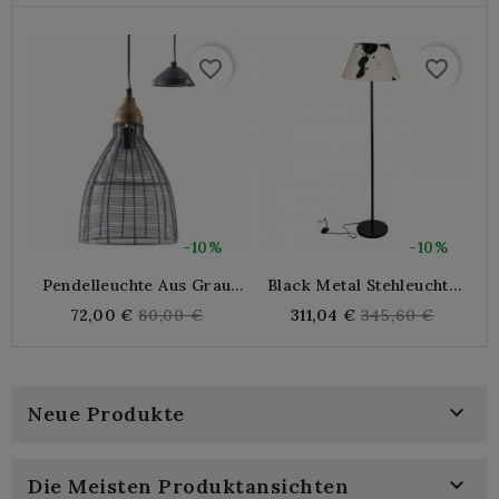
favorite_border
favorite_border
-10%
-10%
Pendelleuchte Aus Grau
Black Metal Stehleuchte
Lackiertem Metall Und
Und Einzelne
Regular
Regular
72,00 €
80,00 €
311,04 €
345,60 €
Holz
Rindslederlampenschirm |
price
price
Industrie- Und Rustikale
Design-
Wohnzimmerbeleuchtung

Neue Produkte

Die Meisten Produktansichten