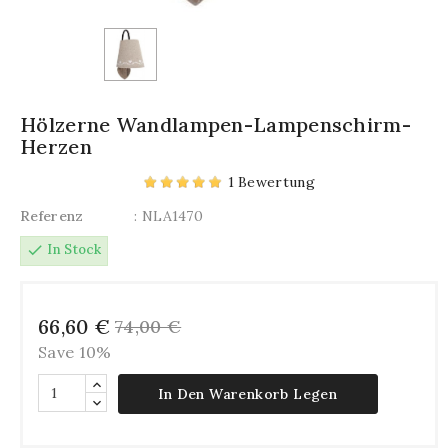
Hölzerne Wandlampen-Lampenschirm-
Herzen
1 Bewertung
Referenz
: NLA1470
check
In Stock
66,60 €
74,00 €
Save 10%
In Den Warenkorb Legen