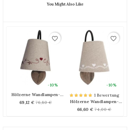
You Might Also Like
favorite_border
favorite_border
-10%
-10%
Hölzerne Wandlampen-
1 Bewertung
Lampenschirm-Herzen
Hölzerne Wandlampen-
Regular
69,12 €
76,80 €
Lampenschirm-Herzen
Regular
66,60 €
74,00 €
price
price