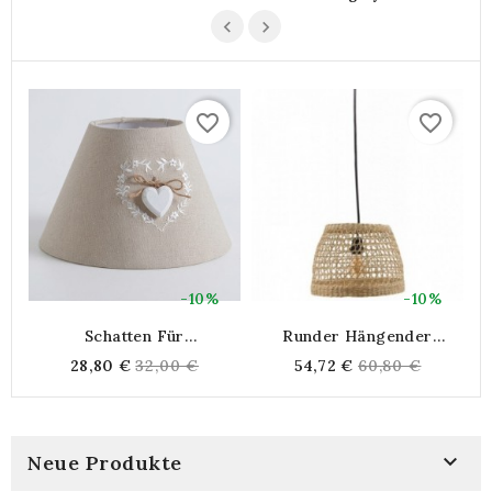
favorite_border
favorite_border
-10%
-10%
Schatten Für
Runder Hängender
R
Baumwollbettlampe Mit
Lampenschirm In
N
Regular
Regular
28,80 €
32,00 €
54,72 €
60,80 €
Herzromantischem Und
Natürlicher Binse
price
price
Landstil

Neue Produkte