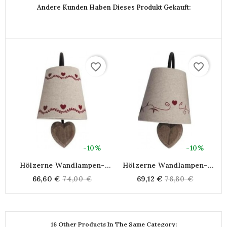
Andere Kunden Haben Dieses Produkt Gekauft:
favorite_border
favorite_border
-10%
-10%
Hölzerne Wandlampen-
Hölzerne Wandlampen-
Lampenschirm-Herzen
Lampenschirm-Herzen
Regular
Regular
66,60 €
74,00 €
69,12 €
76,80 €
price
price
16 Other Products In The Same Category: