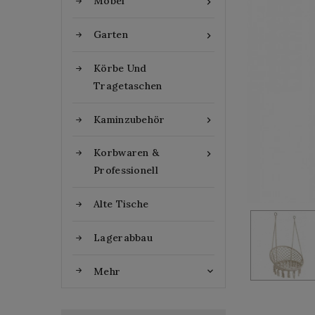
Möbel

Garten

Körbe Und
Tragetaschen
Kaminzubehör

Korbwaren &

Professionell
Alte Tische
Lagerabbau
Mehr
