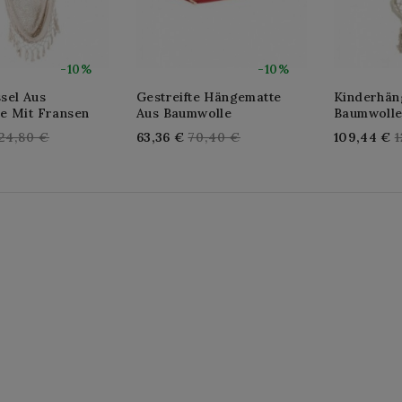
-10%
-10%
sel Aus
Gestreifte Hängematte
Kinderhän
e Mit Fransen
Aus Baumwolle
Baumwolle
egular
Regular
R
24,80 €
63,36 €
70,40 €
109,44 €
1
rice
price
p