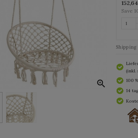
152,6
Save 
Shipping
Liefe
(inkl
100 %

14 ta
Koste