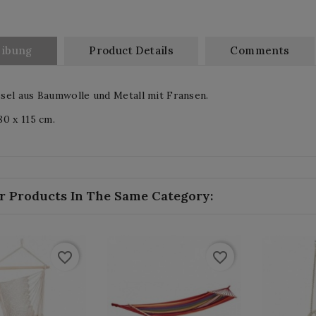
eibung
Product Details
Comments
sel aus Baumwolle und Metall mit Fransen.
0 x 115 cm.
r Products In The Same Category:
favorite_border
favorite_border