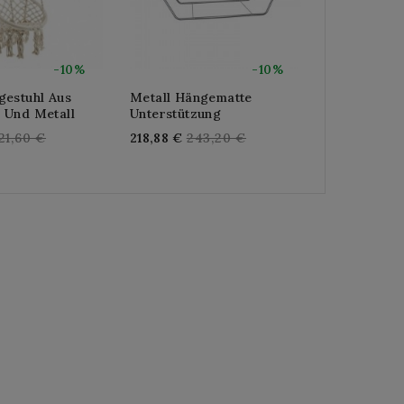
-10%
-10%
gestuhl Aus
Metall Hängematte
Hängematte
 Und Metall
Unterstützung
Aus Baumwo
Polyester
egular
Regular
21,60 €
218,88 €
243,20 €
Re
103,68 €
11
rice
price
pr