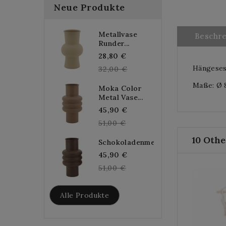
Neue Produkte
Metallvase
Beschr
Runder...
Regular
28,80 €
Hängeses
price
32,00 €
Maße: Ø 8
Moka Color
Metal Vase...
Regular
45,90 €
price
51,00 €
10 Othe
Schokoladenmetallvase...
Regular
45,90 €
price
51,00 €
Alle Produkte