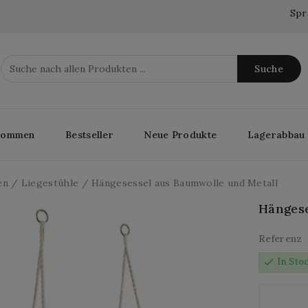
Spr
Suche
lkommen
Bestseller
Neue Produkte
Lagerabbau
en
Liegestühle
Hängesessel aus Baumwolle und Metall
Hängese
Referenz
check
In Sto