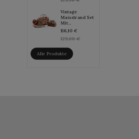
Vintage
Maisstrand Set
Mit...
Regular
116,10 €
price
129,00 €
Alle Produkte