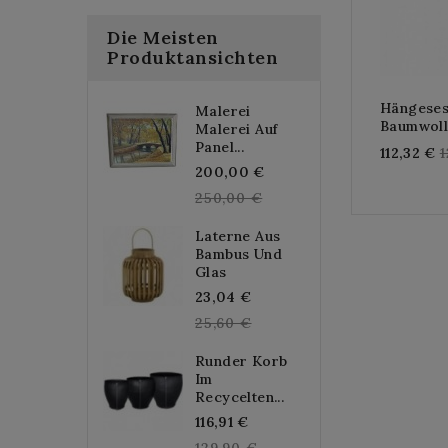
Die Meisten
Produktansichten
Hängeses
Malerei
Baumwoll
Malerei Auf
Panel...
R
112,32 €
1
Regular
200,00 €
p
price
250,00 €
Laterne Aus
Bambus Und
Glas
Regular
23,04 €
price
25,60 €
Runder Korb
Im
Recycelten...
Regular
116,91 €
price
129,90 €