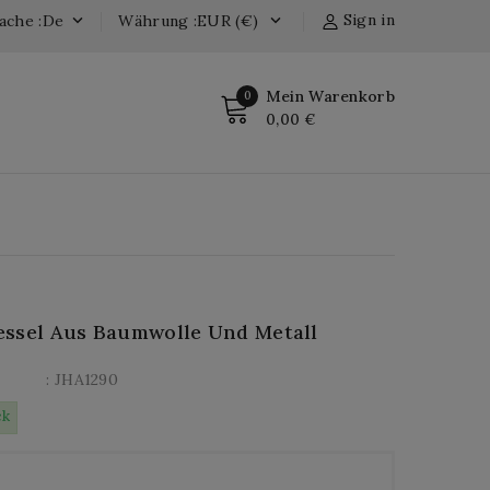
Sign in
ache :de
Währung :EUR (€)


Mein Warenkorb
0
0,00 €
ssel Aus Baumwolle Und Metall
: JHA1290
ck