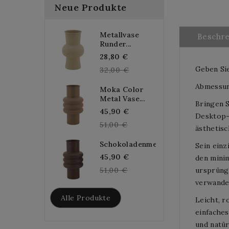
Neue Produkte
Metallvase
Beschr
Runder...
Regular
28,80 €
Geben Sie
price
32,00 €
Abmessun
Moka Color
Metal Vase...
Bringen S
Regular
45,90 €
Desktop-M
price
51,00 €
ästhetisc
Schokoladenmetallvase...
Sein einz
Regular
45,90 €
den minim
price
51,00 €
ursprüngl
verwandel
Alle Produkte
Leicht, r
einfaches
und natür