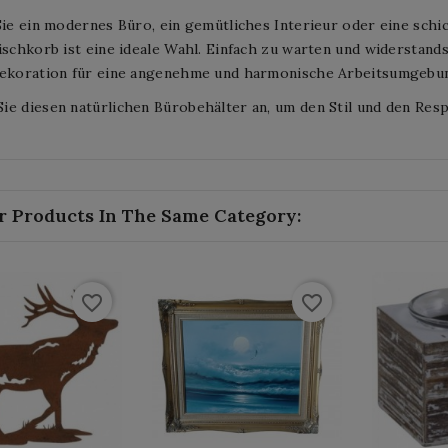
Sie ein modernes Büro, ein gemütliches Interieur oder eine sch
ischkorb ist eine ideale Wahl. Einfach zu warten und widerstands
dekoration für eine angenehme und harmonische Arbeitsumgebu
e diesen natürlichen Bürobehälter an, um den Stil und den Res
r Products In The Same Category:
favorite_border
favorite_border