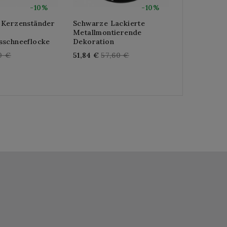
-10%
-10%
 Kerzenständer
Schwarze Lackierte
Barhocker 
Metallmontierende
Lackiertem
sschneeflocke
Dekoration
Rohr
ular
Regular
Re
0 €
51,84 €
57,60 €
313,92 €
34
ce
price
pr