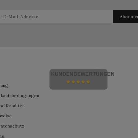
KUNDENBEWERTUNGEN
lung
rkaufsbedingungen
nd Renditen
nweise
atenschutz
ns