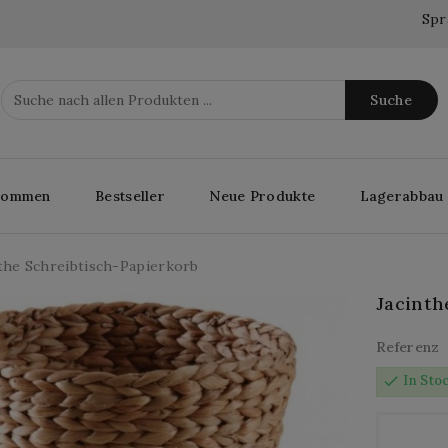
Spr
Suche
lkommen
Bestseller
Neue Produkte
Lagerabbau
the Schreibtisch-Papierkorb
Jacinth
Referenz
check
In Sto