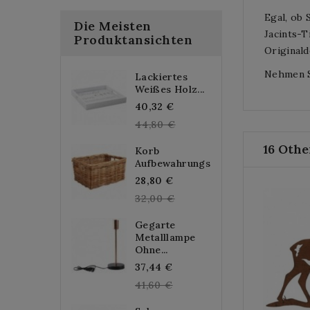
Egal, ob 
Die Meisten
Jacints-T
Produktansichten
Original
Nehmen Si
Lackiertes
Weißes Holz...
Regular
40,32 €
price
44,80 €
16 Othe
Korb
Aufbewahrungsschublade...
Regular
28,80 €
price
32,00 €
Gegarte
Metalllampe
Ohne...
Regular
37,44 €
price
41,60 €