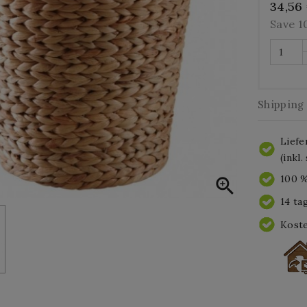
34,56
Save 
Shipping
Liefe
(inkl
100 %

14 ta
Koste