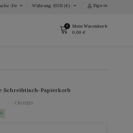
Sign in
ache :de
Währung :EUR (€)


Mein Warenkorb
0
0,00 €
e Schreibtisch-Papierkorb
: CBU1320
ck