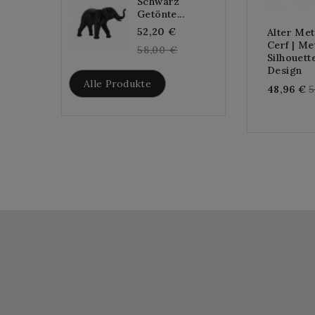
Schwarz
Getönte...
Regular
52,20 €
Alter Me
Cerf | Me
price
58,00 €
Silhouett
Design
Alle Produkte
R
48,96 €
5
p