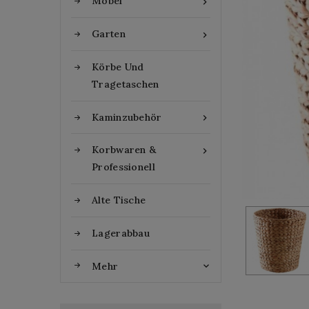
Möbel

Garten

Körbe Und
Tragetaschen
Kaminzubehör

Korbwaren &

Professionell
Alte Tische
Lagerabbau
Mehr
