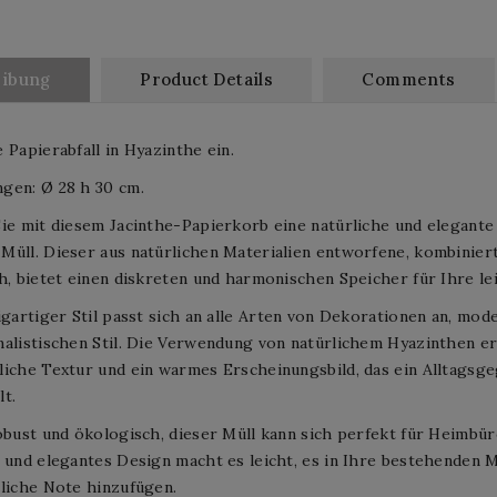
eibung
Product Details
Comments
 Papierabfall in Hyazinthe ein.
gen: Ø 28 h 30 cm.
ie mit diesem Jacinthe-Papierkorb eine natürliche und elegante 
üll. Dieser aus natürlichen Materialien entworfene, kombinier
h, bietet einen diskreten und harmonischen Speicher für Ihre lei
igartiger Stil passt sich an alle Arten von Dekorationen an, mod
alistischen Stil. Die Verwendung von natürlichem Hyazinthen e
iche Textur und ein warmes Erscheinungsbild, das ein Alltagsge
t.
obust und ökologisch, dieser Müll kann sich perfekt für Heimbü
 und elegantes Design macht es leicht, es in Ihre bestehenden 
liche Note hinzufügen.