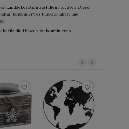
icke Landdekoration ausfüllen möchten. Dieser
fähig, kombiniert es Funktionalität und
ng.
pekt für die Umwelt zu kombinieren.
favorite_border
favorite_border