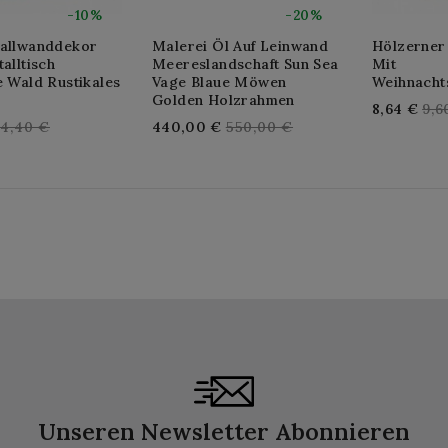
-10%
-20%
tallwanddekor
Malerei Öl Auf Leinwand
Hölzerner
talltisch
Meereslandschaft Sun Sea
Mit
e Wald Rustikales
Vage Blaue Möwen
Weihnacht
Golden Holzrahmen
Reg
8,64 €
9,6
egular
Regular
4,40 €
440,00 €
550,00 €
pri
rice
price
Unseren Newsletter Abonnieren