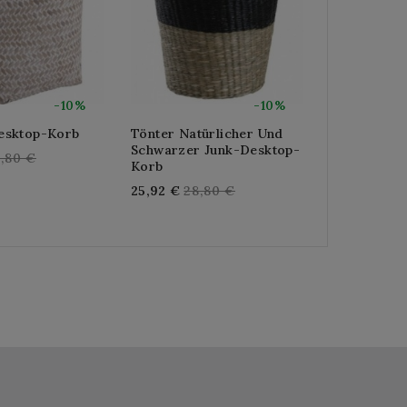
-10%
-10%
esktop-Korb
Tönter Natürlicher Und
Tafel-Wick
Schwarzer Junk-Desktop-
Müll
gular
,80 €
Korb
Reg
14,40 €
16,
ice
Regular
25,92 €
28,80 €
pri
price