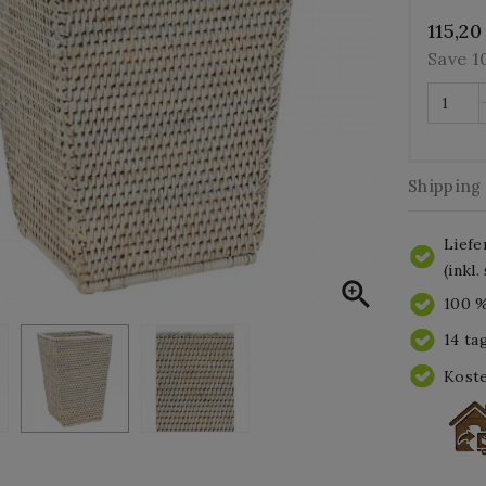
115,20
Save 
Shipping
Liefe
(inkl

100 %
14 ta
Koste