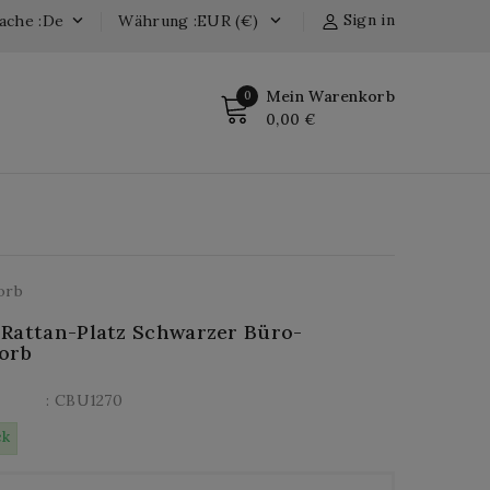
Sign in
ache :de
Währung :EUR (€)


Mein Warenkorb
0
0,00 €
orb
Rattan-Platz Schwarzer Büro-
orb
: CBU1270
ck