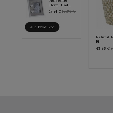
Hölzerner
Herz- Und...
Regular
17,91 €
19,90 €
price
Alle Produkte
Natural J
Bin
R
48,96 €
5
p