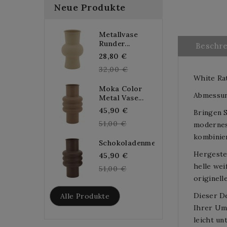
Neue Produkte
Metallvase
Runder...
Beschr
Regular
28,80 €
price
32,00 €
White Ra
Moka Color
Abmessung
Metal Vase...
Regular
45,90 €
Bringen S
price
51,00 €
modernes
kombinie
Schokoladenmetallvase...
Hergestel
Regular
45,90 €
helle wei
price
51,00 €
originell
Dieser De
Alle Produkte
Ihrer Um
leicht un