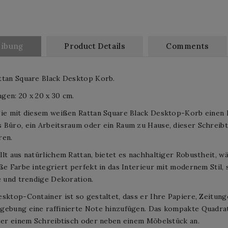
eibung
Product Details
Comments
ttan Square Black Desktop Korb.
en: 20 x 20 x 30 cm.
ie mit diesem weißen Rattan Square Black Desktop-Korb einen H
 Büro, ein Arbeitsraum oder ein Raum zu Hause, dieser Schreib
ren.
lt aus natürlichem Rattan, bietet es nachhaltiger Robustheit, wä
ße Farbe integriert perfekt in das Interieur mit modernem Stil,
e und trendige Dekoration.
sktop-Container ist so gestaltet, dass er Ihre Papiere, Zeitung
gebung eine raffinierte Note hinzufügen. Das kompakte Quadra
ter einem Schreibtisch oder neben einem Möbelstück an.