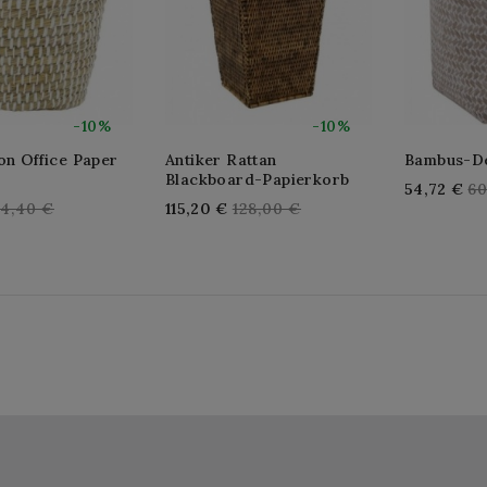
-10%
-10%
on Office Paper
Antiker Rattan
Bambus-D
Blackboard-Papierkorb
Re
54,72 €
60
egular
Regular
4,40 €
115,20 €
128,00 €
pr
rice
price