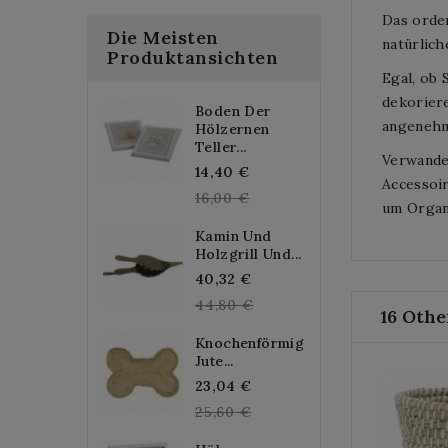
Das orde
Die Meisten
natürlich
Produktansichten
Egal, ob 
dekoriere
Boden Der
angenehm
Hölzernen
Teller...
Verwandel
Regular
14,40 €
Accessoir
price
16,00 €
um Organ
Kamin Und
Holzgrill Und...
Regular
40,32 €
price
44,80 €
16 Othe
Knochenförmige
Jute...
Regular
23,04 €
price
25,60 €