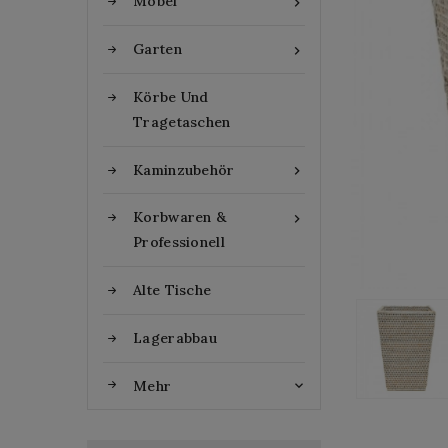
Möbel

Garten

Körbe Und
Tragetaschen
Kaminzubehör

Korbwaren &

Professionell
Alte Tische
Lagerabbau
Mehr
