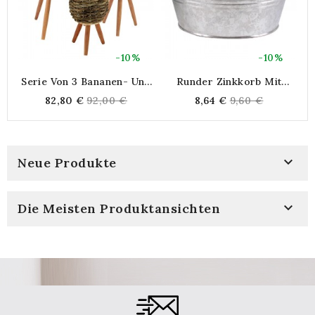
-10%
-10%
Serie Von 3 Bananen- Und
Runder Zinkkorb Mit
Seiltöpfe-Cache Mit
Holzgriffen Ø 30 H 11 Cm
Regular
Regular
82,80 €
92,00 €
8,64 €
9,60 €
Holzfüßen | Gefütterter
price
price
Kunststoff Für Die
Innenanlage

Neue Produkte

Die Meisten Produktansichten