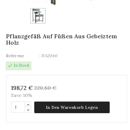
Pflanzgefäß Auf Füßen Aus Gebeiztem
Holz
Referenz
: JJA2040
check
In Stock
198,72 €
220,80 €
Save 10%
In Den Warenkorb Legen