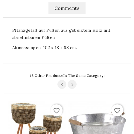
Comments
Pflanzgefäß auf Füßen aus gebeiztem Holz mit
abnehmbaren Füßen.
Abmessungen: 102 x 18 x 68 cm.
16 Other Products In The Same Category:
favorite_border
favorite_border