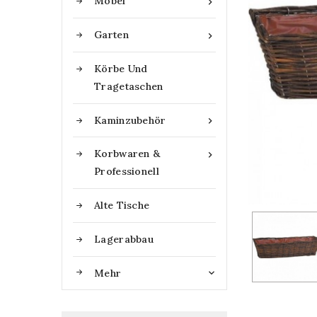
Möbel

Garten

Körbe Und
Tragetaschen
Kaminzubehör

Korbwaren &

Professionell
Alte Tische
Lagerabbau
Mehr
