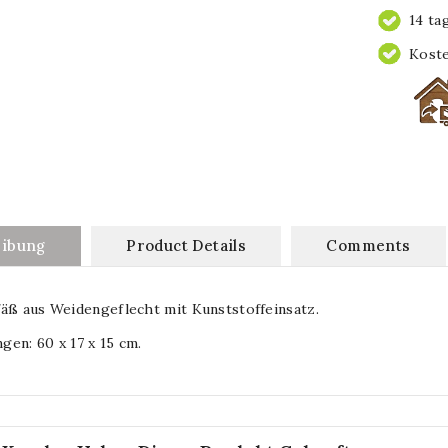
14 ta
Koste
eibung
Product Details
Comments
äß aus Weidengeflecht mit Kunststoffeinsatz.
en: 60 x 17 x 15 cm.