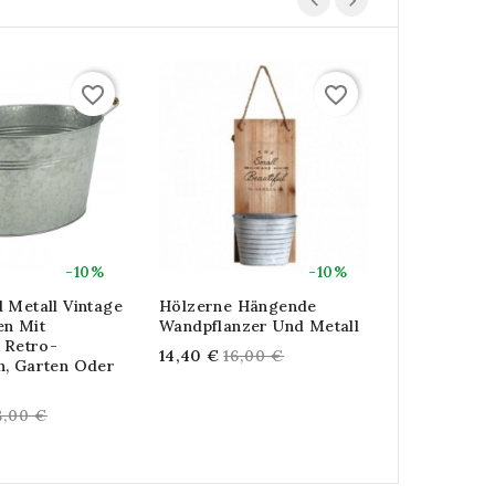
favorite_border
favorite_border
-10%
-10%
 Metall Vintage
Hölzerne Hängende
Pflanzgefä
en Mit
Wandpflanzer Und Metall
Weidengefl
, Retro-
Mit Kunstst
Regular
14,40 €
16,00 €
n, Garten Oder
Reg
37,44 €
41,
price
pri
gular
8,00 €
ice