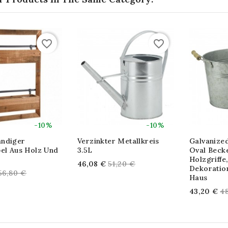
favorite_border
favorite_border
-10%
-10%
ndiger
Verzinkter Metallkreis
Galvanized
bel Aus Holz Und
3.5L
Oval Beck
Holzgriffe
Regular
46,08 €
51,20 €
Dekoratio
egular
56,80 €
price
Haus
rice
Re
43,20 €
4
pr