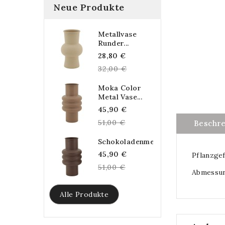
Neue Produkte
Metallvase
Runder...
Regular
28,80 €
price
32,00 €
Moka Color
Metal Vase...
Regular
45,90 €
price
51,00 €
Beschr
Schokoladenmetallvase...
Regular
45,90 €
Pflanzgef
price
51,00 €
Abmessung
Alle Produkte