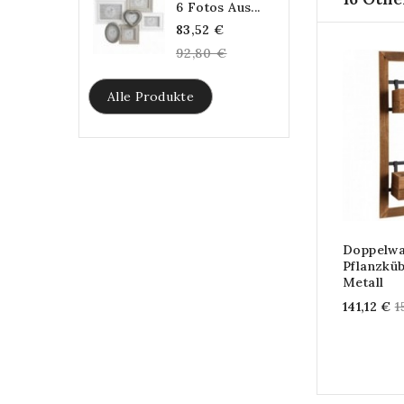
6 Fotos Aus...
Regular
83,52 €
price
92,80 €
Alle Produkte
Doppelwa
Pflanzkü
Metall
R
141,12 €
1
p