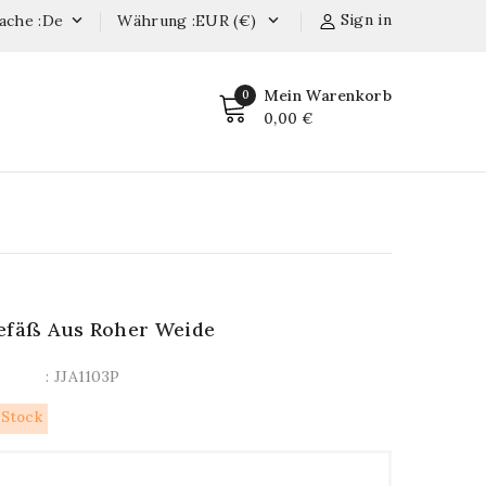
Sign in
ache :de
Währung :EUR (€)


Mein Warenkorb
0
0,00 €
efäß Aus Roher Weide
: JJA1103P
 Stock