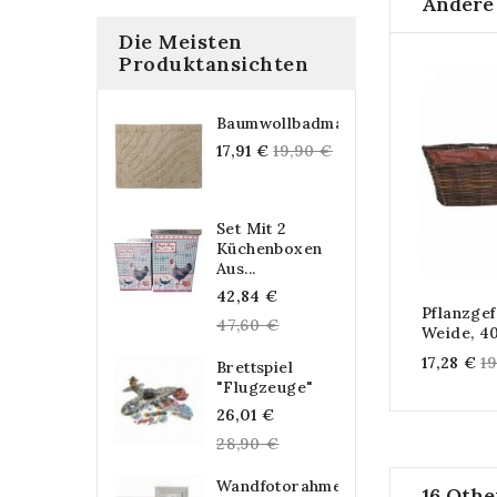
Andere
Die Meisten
Produktansichten
Baumwollbadmatte,...
Regular
17,91 €
19,90 €
price
Set Mit 2
Küchenboxen
Aus...
Regular
42,84 €
Pflanzge
price
47,60 €
Weide, 40
R
17,28 €
1
Brettspiel
"Flugzeuge"
pr
Regular
26,01 €
price
28,90 €
Wandfotorahmen
16 Othe