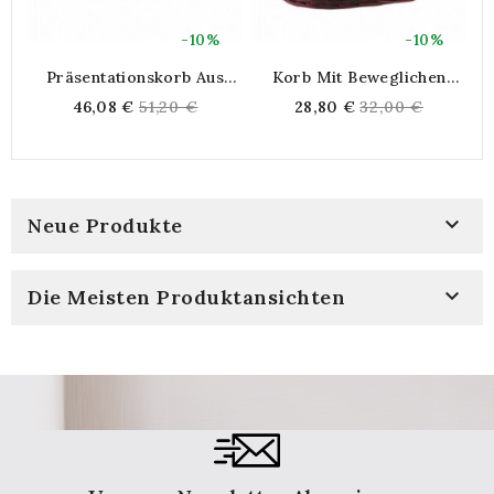
-10%
-10%
Präsentationskorb Aus
Korb Mit Beweglichen
Synthetischem Rattan 45 X
Griffen In Gingham-Futter
R
Regular
Regular
46,08 €
51,20 €
28,80 €
32,00 €
31 X 6-10
price
price

Neue Produkte

Die Meisten Produktansichten