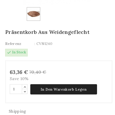
Präsentkorb Aus Weidengeflecht
Referenz
: CVN1240
check
In Stock
63,36 €
70,40 €
Save 10%
In Den Warenkorb Legen
Shipping