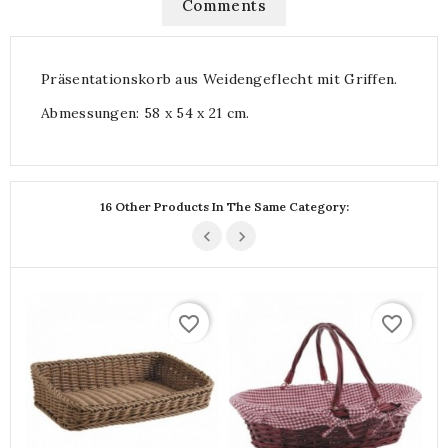
Comments
Präsentationskorb aus Weidengeflecht mit Griffen.
Abmessungen: 58 x 54 x 21 cm.
16 Other Products In The Same Category:
favorite_border
favorite_border