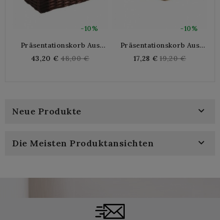
-10%
-10%
Präsentationskorb Aus
Präsentationskorb Aus
Synthetischem Rattan, 52 X
Synthetischem Rattan
N
Regular
Regular
43,20 €
48,00 €
17,28 €
19,20 €
41 X 22 Cm
price
price
B

Neue Produkte

Die Meisten Produktansichten