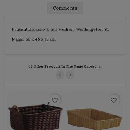
Comments
Präsentationskorb aus weißem Weidengeflecht.
Maße: 50 x 45 x 17 cm.
16 Other Products In The Same Category:
favorite_border
favorite_border