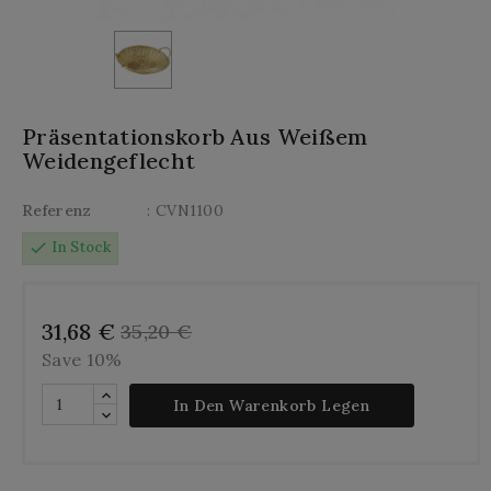
Präsentationskorb Aus Weißem
Weidengeflecht
Referenz
: CVN1100
check
In Stock
31,68 €
35,20 €
Save 10%
In Den Warenkorb Legen