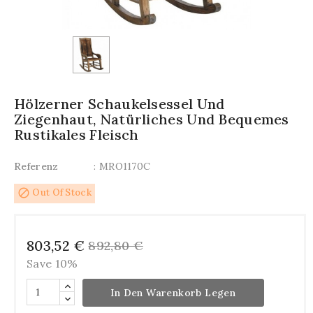
Hölzerner Schaukelsessel Und
Ziegenhaut, Natürliches Und Bequemes
Rustikales Fleisch
Referenz
: MRO1170C
block
Out Of Stock
803,52 €
892,80 €
Save 10%
In Den Warenkorb Legen