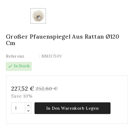
Großer Pfauenspiegel Aus Rattan Ø120
Cm
Referenz
: NMI1750V
check
In Stock
227,52 €
252,80 €
Save 10%
In Den Warenkorb Legen