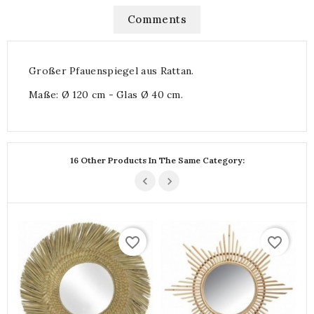
Comments
Großer Pfauenspiegel aus Rattan.
Maße: Ø 120 cm - Glas Ø 40 cm.
16 Other Products In The Same Category:
favorite_border
favorite_border