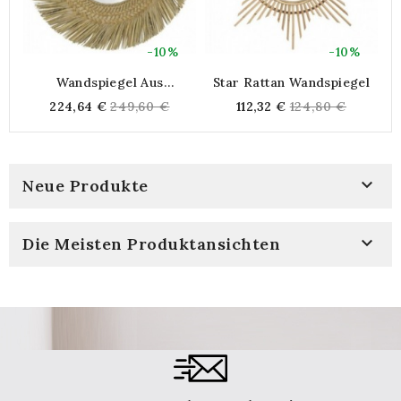
-10%
-10%
Wandspiegel Aus
Star Rattan Wandspiegel
Natürlicher Binse
Regular
Regular
224,64 €
249,60 €
112,32 €
124,80 €
price
price

Neue Produkte

Die Meisten Produktansichten