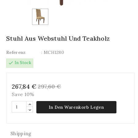
Stuhl Aus Webstuhl Und Teakholz
Referenz
: MCH1280
check
In Stock
267,84 €
297,60 €
Save 10%
In Den Warenkorb Legen
Shipping