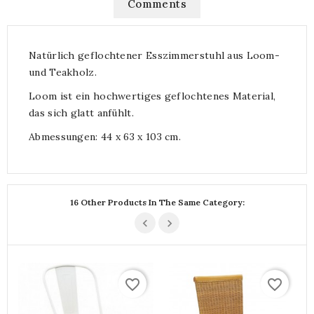
Comments
Natürlich geflochtener Esszimmerstuhl aus Loom-
und Teakholz.
Loom ist ein hochwertiges geflochtenes Material,
das sich glatt anfühlt.
Abmessungen: 44 x 63 x 103 cm.
16 Other Products In The Same Category:
favorite_border
favorite_border