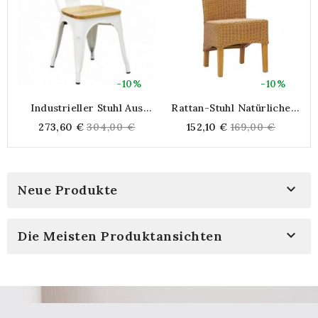
-10%
-10%
Industrieller Stuhl Aus
Rattan-Stuhl Natürliche
Weißem Metall Und
Farbige Holzfüße
Regular
Regular
273,60 €
304,00 €
152,10 €
169,00 €
Geöltem Ulmenholz
price
price

Neue Produkte

Die Meisten Produktansichten