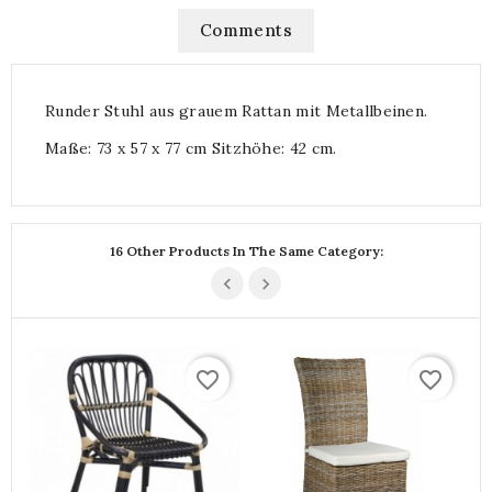
Comments
Runder Stuhl aus grauem Rattan mit Metallbeinen.
Maße: 73 x 57 x 77 cm Sitzhöhe: 42 cm.
16 Other Products In The Same Category:
favorite_border
favorite_border