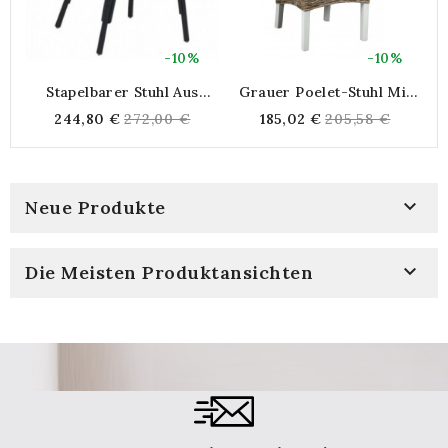
-10%
-10%
Stapelbarer Stuhl Aus
Grauer Poelet-Stuhl Mit
Schwarz Und Natur
Kissen
S
Regular
Regular
244,80 €
272,00 €
185,02 €
205,58 €
Gebeiztem Rattan
price
price

Neue Produkte

Die Meisten Produktansichten