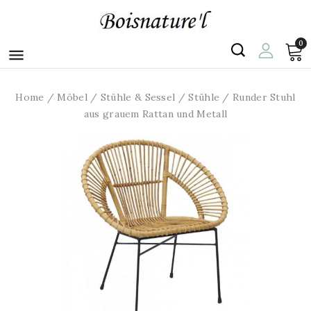
0

Home
Möbel
Stühle & Sessel
Stühle
Runder Stuhl
aus grauem Rattan und Metall