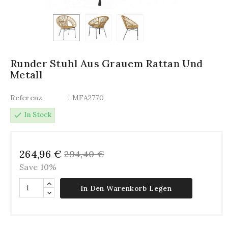
Runder Stuhl Aus Grauem Rattan Und
Metall
Referenz
: MFA2770
check
In Stock
264,96 €
294,40 €
Save 10%
In Den Warenkorb Legen