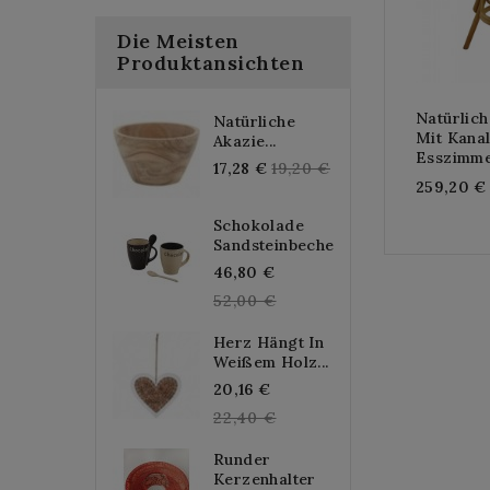
Die Meisten
Produktansichten
Natürlich
Natürliche
Mit Kana
Akazie...
Esszimme
Regular
17,28 €
19,20 €
259,20 €
price
Schokolade
Sandsteinbecher...
Regular
46,80 €
price
52,00 €
Herz Hängt In
Weißem Holz...
Regular
20,16 €
price
22,40 €
Runder
Kerzenhalter