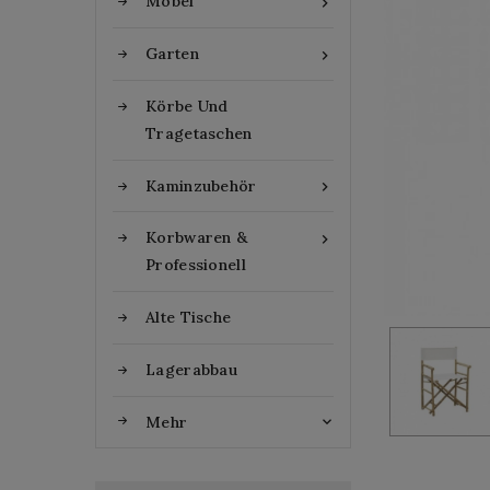
Möbel

Garten

Körbe Und
Tragetaschen
Kaminzubehör

Korbwaren &

Professionell
Alte Tische
Lagerabbau
Mehr
