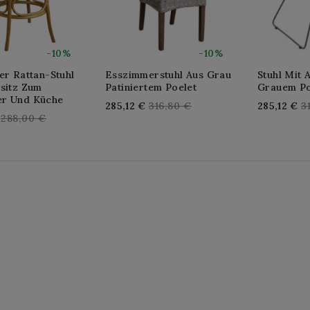
-10%
-10%
er Rattan-Stuhl
Esszimmerstuhl Aus Grau
Stuhl Mit 
lsitz Zum
Patiniertem Poelet
Grauem Po
r Und Küche
Regular
R
285,12 €
316,80 €
285,12 €
3
Regular
288,00 €
price
p
price