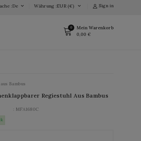
Sign in
ache :de
Währung :EUR (€)


Mein Warenkorb
0
0,00 €
 aus Bambus
enklappbarer Regiestuhl Aus Bambus
: MFA1680C
ck