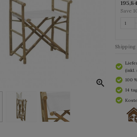
195,8
Save 
Shipping
Liefe
(inkl
100 %

14 ta
Koste