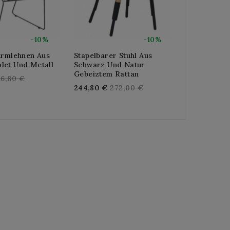
-10%
-10%
Armlehnen Aus
Stapelbarer Stuhl Aus
Rattan-Inne
let Und Metall
Schwarz Und Natur
Metallfüße
Gebeiztem Rattan
Design, Kom
egular
16,80 €
Und Haltbar
Regular
244,80 €
272,00 €
rice
Re
189,00 €
21
price
pr