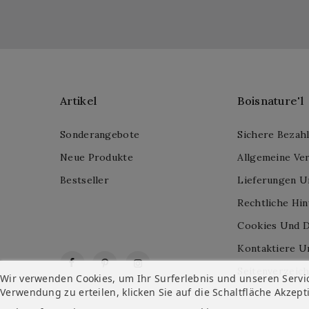
Artikel
Boisnature'l
Sonderangebote
Sichere Bezah
Neue Produkte
Allgemeine Ve
Bestseller
Lieferungen U
Rechtliche Hi
Cookies Und D
Kontaktiere U
Facebook
Pinterest
Instagram
Seitenverzeich
Wir verwenden Cookies, um Ihr Surferlebnis und unseren Servi
Verwendung zu erteilen, klicken Sie auf die Schaltfläche Akzept