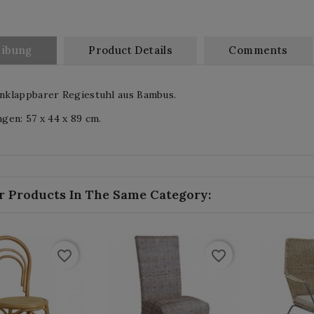
eibung
Product Details
Comments
klappbarer Regiestuhl aus Bambus.
en: 57 x 44 x 89 cm.
r Products In The Same Category:
favorite_border
favorite_border