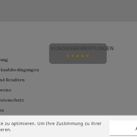
KUNDENBEWERTUNGEN
lung
rkaufsbedingungen
nd Renditen
nweise
atenschutz
ns
nis
ce zu optimieren. Um Ihre Zustimmung zu ihrer
ieren.