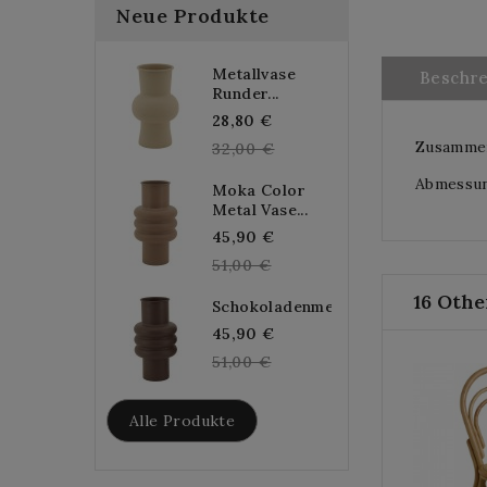
Neue Produkte
Metallvase
Beschr
Runder...
Regular
28,80 €
Zusammen
price
32,00 €
Abmessung
Moka Color
Metal Vase...
Regular
45,90 €
price
51,00 €
16 Othe
Schokoladenmetallvase...
Regular
45,90 €
price
51,00 €
Alle Produkte