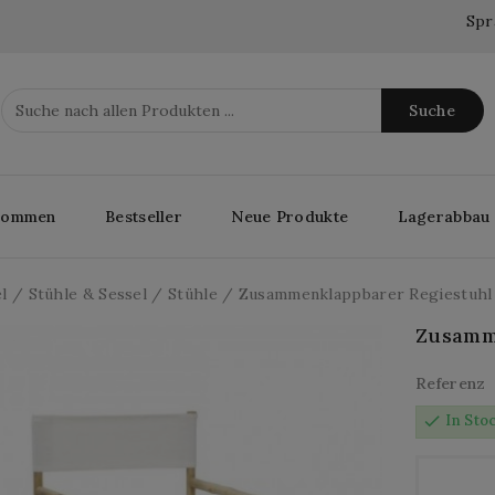
Spr
Suche
lkommen
Bestseller
Neue Produkte
Lagerabbau
l
Stühle & Sessel
Stühle
Zusammenklappbarer Regiestuhl
Zusamm
Referenz
check
In Sto