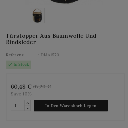
Türstopper Aus Baumwolle Und
Rindsleder
Referenz
: DMA1570
check
In Stock
60,48 €
67,20 €
Save 10%
In Den Warenkorb Legen