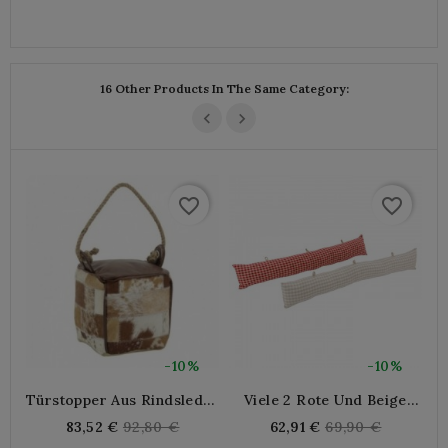
16 Other Products In The Same Category:
favorite_border
favorite_border
-10%
-10%
Türstopper Aus Rindsleder
Viele 2 Rote Und Beige
Mit Seilgriff - Türblock
Vichy-Baumwoll-Tür-
Regular
Regular
83,52 €
92,80 €
62,91 €
69,90 €
2,25 Kg
Mops | Rustikale
P