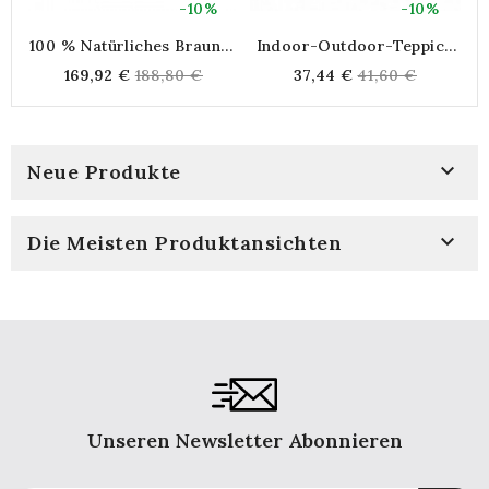
-10%
-10%
100 % Natürliches Braunes
Indoor-Outdoor-Teppich
Schaffell, 90 X 60 Cm
Aus Recyceltem Kunststoff
B
Regular
Regular
169,92 €
188,80 €
37,44 €
41,60 €
120 X 180 Cm
price
price

Neue Produkte

Die Meisten Produktansichten
Unseren Newsletter Abonnieren