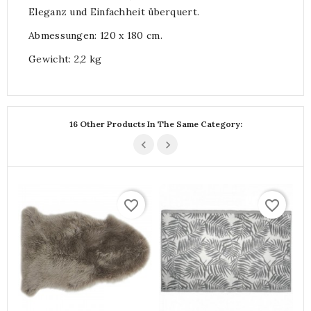
Eleganz und Einfachheit überquert.
Abmessungen: 120 x 180 cm.
Gewicht: 2,2 kg
16 Other Products In The Same Category:
favorite_border
favorite_border