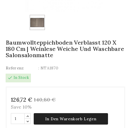
Baumwollteppichboden Verblasst 120 X
180 Cm | Weinlese Weiche Und Waschbare
Salonsalonmatte
Referenz
: NTA1870
check
In Stock
126,72 €
140,80 €
Save 10%
In Den Warenkorb Legen