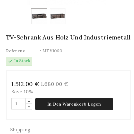
TV-Schrank Aus Holz Und Industriemetall
Referenz
: MTV1060
check
In Stock
1.512,00 €
1.680,00 €
Save 10%
In Den Warenkorb Legen
Shipping