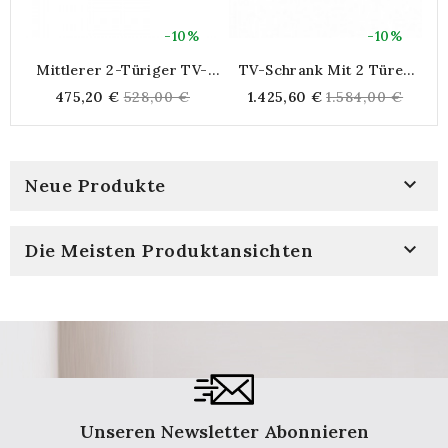
-10%
-10%
Mittlerer 2-Türiger TV-
TV-Schrank Mit 2 Türen
Schrank Mit Holzgriffen
Und Einem Regal Aus Holz
Regular
Regular
475,20 €
528,00 €
1.425,60 €
1.584,00 €
Und Korbgeflecht
price
price

Neue Produkte

Die Meisten Produktansichten
Unseren Newsletter Abonnieren