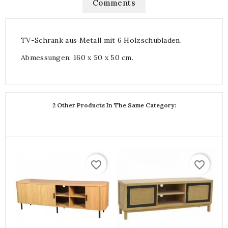
Comments
TV-Schrank aus Metall mit 6 Holzschubladen.
Abmessungen: 160 x 50 x 50 cm.
2 Other Products In The Same Category:
favorite_border
favorite_border