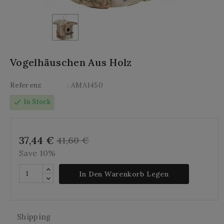
Vogelhäuschen Aus Holz
Referenz
: AMA1450
check
In Stock
37,44 €
41,60 €
Save 10%
In Den Warenkorb Legen
Shipping