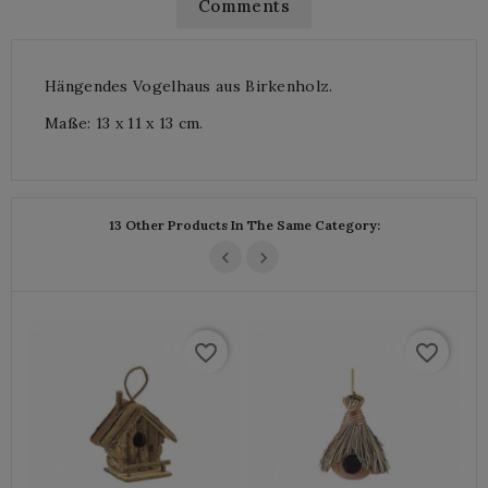
Comments
Hängendes Vogelhaus aus Birkenholz.
Maße: 13 x 11 x 13 cm.
13 Other Products In The Same Category:
favorite_border
favorite_border