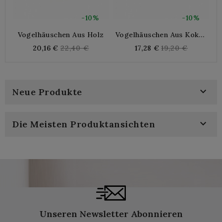
-10%
-10%
Vogelhäuschen Aus Holz
Vogelhäuschen Aus Kokos
H
Zum Aufhängen
Regular
Regular
20,16 €
22,40 €
17,28 €
19,20 €
price
price

Neue Produkte

Die Meisten Produktansichten
Unseren Newsletter Abonnieren