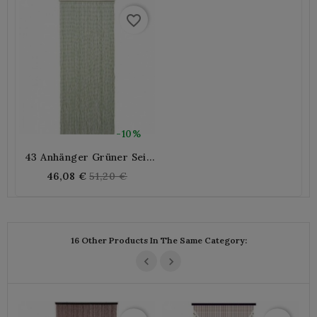
favorite_border
-10%
43 Anhänger Grüner Seil
Papiertürvorhang |
Regular
46,08 €
51,20 €
Natürlicher Und
price
Böhmischer Anti-Fly-Blind
Für Den Sommer
16 Other Products In The Same Category: