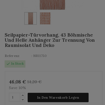
Seilpapier-Türvorhang, 43 Böhmische
Und Helle Anhänger Zur Trennung Von
Raumisolat Und Deko
Referenz
: NRI1750
check
In Stock
46,08 €
51,20 €
Save 10%
In Den Warenkorb Legen