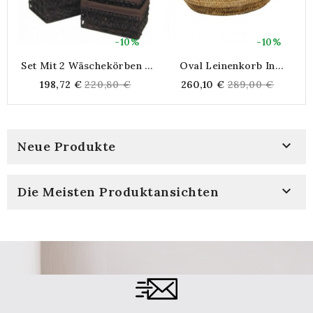
-10%
-10%
Set Mit 2 Wäschekörben +
Oval Leinenkorb In
3 Körben In Braun
Natürlichem Rattan 64 X
B
Regular
Regular
198,72 €
220,80 €
260,10 €
289,00 €
Getöntem Mais
43 X 31 Cm
price
price

Neue Produkte

Die Meisten Produktansichten