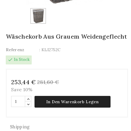
Wäschekorb Aus Grauem Weidengeflecht
Referenz
: KLI2752C
check
In Stock
253,44 €
281,60 €
Save 10%
In Den Warenkorb Legen
Shipping