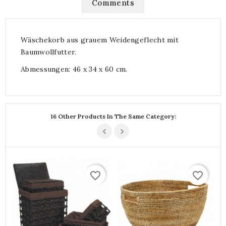
Comments
Wäschekorb aus grauem Weidengeflecht mit
Baumwollfutter.
Abmessungen: 46 x 34 x 60 cm.
16 Other Products In The Same Category:
favorite_border
favorite_border