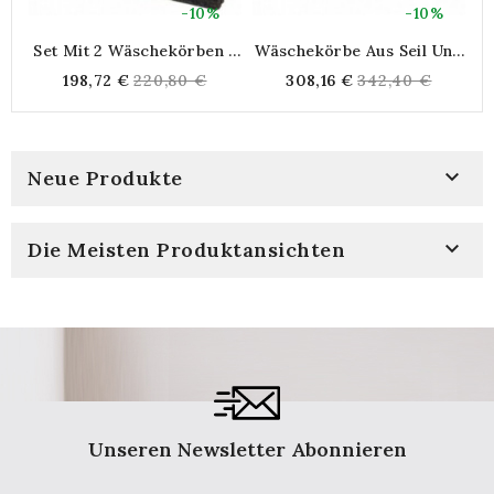
-10%
-10%
Set Mit 2 Wäschekörben +
Wäschekörbe Aus Seil Und
W
3 Körben In Braun
Baumwollpapier, 2er-Set
Regular
Regular
198,72 €
220,80 €
308,16 €
342,40 €
Getöntem Mais
price
price

Neue Produkte

Die Meisten Produktansichten
Unseren Newsletter Abonnieren