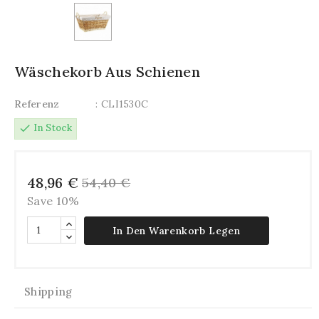
Wäschekorb Aus Schienen
Referenz
: CLI1530C
check
In Stock
48,96 €
54,40 €
Save 10%
In Den Warenkorb Legen
Shipping