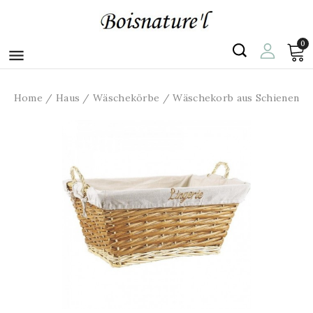
0

Home
Haus
Wäschekörbe
Wäschekorb aus Schienen