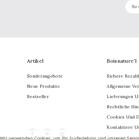
Artikel
Boisnature'l
Sonderangebote
Sichere Bezah
Neue Produkte
Allgemeine Ve
Bestseller
Lieferungen U
Rechtliche Hi
Cookies Und D
Kontaktiere U
Facebook
Pinterest
Instagram
Seitenverzeich
Wir verwenden Cookies, um Ihr Surferlebnis und unseren Servi