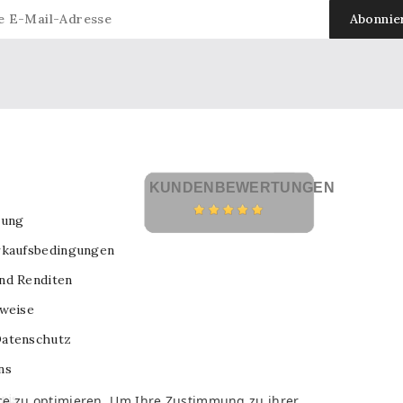
KUNDENBEWERTUNGEN
lung
rkaufsbedingungen
nd Renditen
nweise
atenschutz
ns
nis
ce zu optimieren. Um Ihre Zustimmung zu ihrer