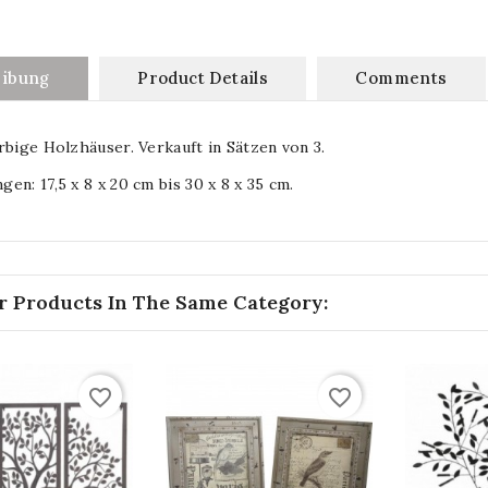
eibung
Product Details
Comments
rbige Holzhäuser. Verkauft in Sätzen von 3.
en: 17,5 x 8 x 20 cm bis 30 x 8 x 35 cm.
r Products In The Same Category:
favorite_border
favorite_border