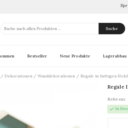
Spr
Suche
lkommen
Bestseller
Neue Produkte
Lagerabbau
Dekorationen
Wanddekorationen
Regale in farbigen Hol
Regale 
Referenz
check
In Sto