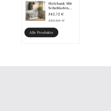
Holzbank Mit
Schubladen,...
Regular
342,72 €
price
380,80 €
Alle Produkte