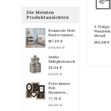
Die Meisten
Produktansichten
3-Teilig
Kommode Holz
Wanddeko
Kinderzimmer...
Metall
Regular
187,20 €
190,08 €
price
208,00 €
Antike
Süßigkeitenschachtel...
Regular
23,04 €
price
25,60 €
Fotorahmen
Pell-
Montierte...
Regular
77,76 €
price
86,40 €