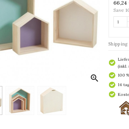
66,24
Save 
Shipping
Liefe
(inkl
100 %

14 ta
Koste