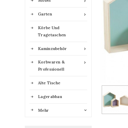
Möbel

Garten

Körbe Und
Tragetaschen
Kaminzubehör

Korbwaren &

Professionell
Alte Tische
Lagerabbau
Mehr
