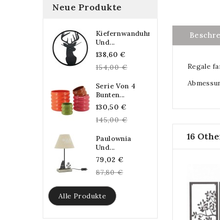
Neue Produkte
Kiefernwanduhr
Beschr
Und...
Regular
138,60 €
Regale fa
price
154,00 €
Abmessung
Serie Von 4
Bunten...
Regular
130,50 €
price
145,00 €
16 Othe
Paulownia
Und...
Regular
79,02 €
price
87,80 €
Alle Produkte