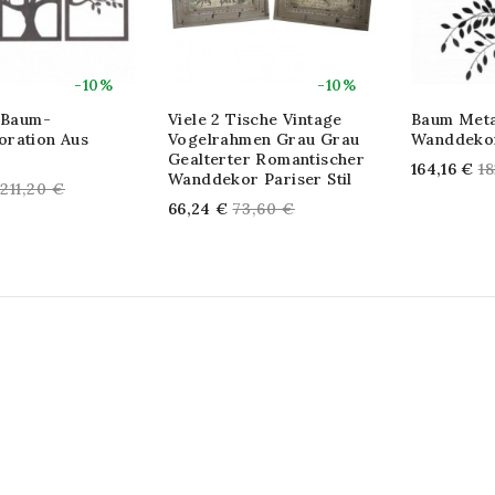
-10%
-10%
e Baum-
Viele 2 Tische Vintage
Baum Meta
ration Aus
Vogelrahmen Grau Grau
Wanddeko
Gealterter Romantischer
Re
164,16 €
1
Wanddekor Pariser Stil
Regular
211,20 €
pr
Regular
66,24 €
73,60 €
price
price