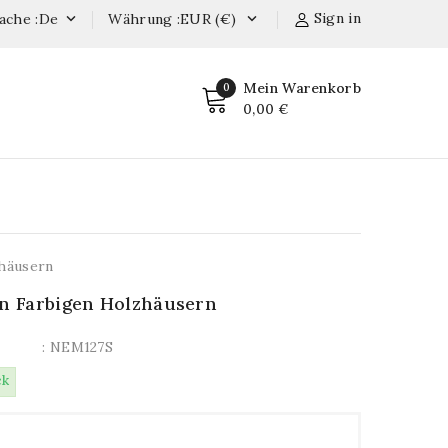
Sign in
ache :de
Währung :EUR (€)


Mein Warenkorb
0
0,00 €
zhäusern
In Farbigen Holzhäusern
: NEM127S
ck