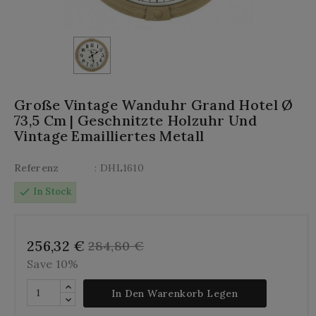
Große Vintage Wanduhr Grand Hotel Ø
73,5 Cm | Geschnitzte Holzuhr Und
Vintage Emailliertes Metall
Referenz
: DHL1610
check
In Stock
256,32 €
284,80 €
Save 10%
In Den Warenkorb Legen