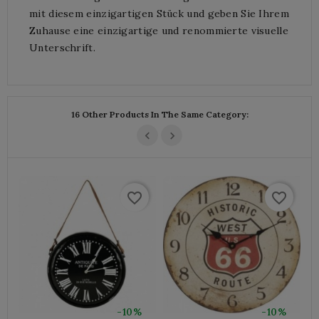
mit diesem einzigartigen Stück und geben Sie Ihrem
Zuhause eine einzigartige und renommierte visuelle
Unterschrift.
16 Other Products In The Same Category:
favorite_border
favorite_border
-10%
-10%