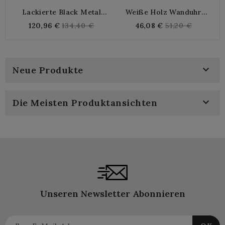
Lackierte Black Metal
Weiße Holz Wanduhr
Wanduhr "Antiquitäten De
Route 66 Ø 33 Cm |
Regular
Regular
120,96 €
134,40 €
46,08 €
51,20 €
Paris" Ø46 Cm | Vintage
Amerikanische Vintage-
price
price
Industrielles Pendel Zum
Deko-Uhr Für
Hängen
Wohnzimmer Und Küche

Neue Produkte

Die Meisten Produktansichten
Unseren Newsletter Abonnieren