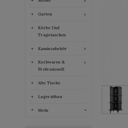
Möbel

Garten

Körbe Und
Tragetaschen
Kaminzubehör

Korbwaren &

Professionell
Alte Tische
Lagerabbau
Mehr
