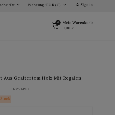
Sign in
ache :de
Währung :EUR (€)


Mein Warenkorb
0
0,00 €
t Aus Gealtertem Holz Mit Regalen
: NPV1490
 Stock