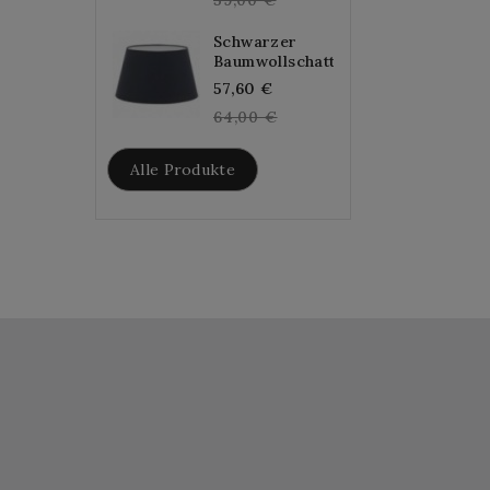
Schwarzer
Baumwollschatten...
Regular
57,60 €
price
64,00 €
Alle Produkte