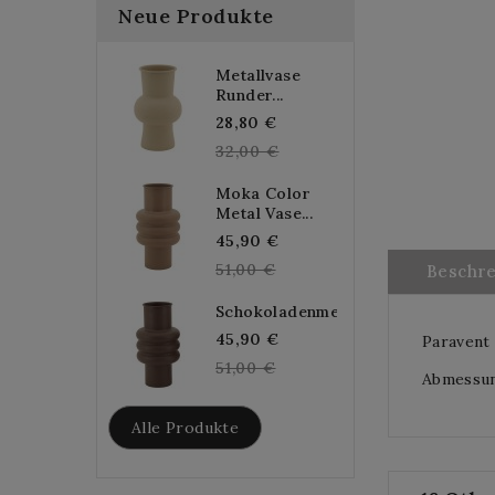
Neue Produkte
Metallvase
Runder...
Regular
28,80 €
price
32,00 €
Moka Color
Metal Vase...
Regular
45,90 €
price
51,00 €
Beschr
Schokoladenmetallvase...
Regular
45,90 €
Paravent 
price
51,00 €
Abmessung
Alle Produkte