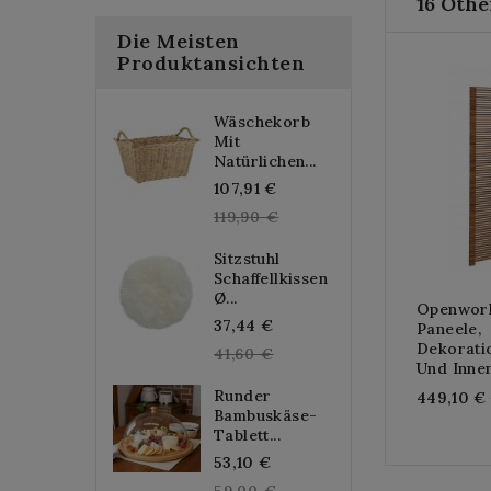
16 Othe
Die Meisten
Produktansichten
Wäschekorb
Mit
Natürlichen...
Regular
107,91 €
price
119,90 €
Sitzstuhl
Schaffellkissen
Ø...
Openwork
Regular
37,44 €
Paneele,
Dekorati
price
41,60 €
Und Inne
Runder
449,10 €
Bambuskäse-
Tablett...
Regular
53,10 €
price
59,00 €