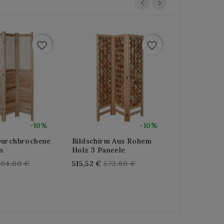
favorite_border
favorite_border
-10%
-10%
Durchbrochene
Bildschirm Aus Rohem
Bildschirm
n
Holz 3 Paneele
Holzplatte
Stoff, Eleg
egular
Regular
304,00 €
515,52 €
572,80 €
Modularer
rice
price
Raumabsch
Re
359,10 €
39
pr