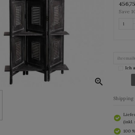
456,7
Save 
Ich 

Shipping
Liefe
(inkl
100 %