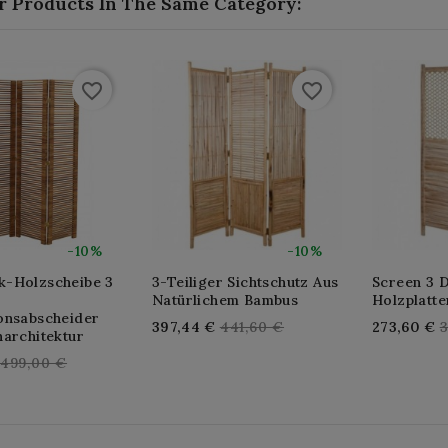
r Products In The Same Category:
favorite_border
favorite_border
-10%
-10%
-Holzscheibe 3
3-Teiliger Sichtschutz Aus
Screen 3 
Natürlichem Bambus
Holzplatte
onsabscheider
Regular
R
397,44 €
441,60 €
273,60 €
narchitektur
price
p
Regular
499,00 €
price