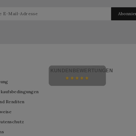
KUNDENBEWERTUNGEN
lung
rkaufsbedingungen
nd Renditen
nweise
atenschutz
ns