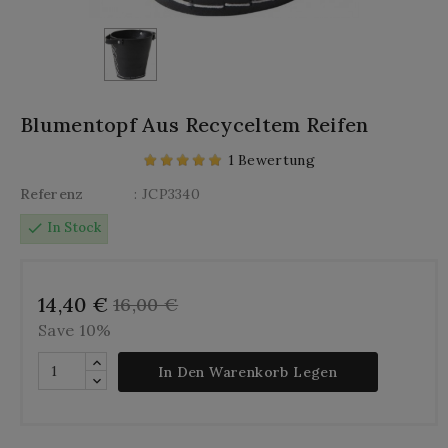
Blumentopf Aus Recyceltem Reifen
1 Bewertung
Referenz
: JCP3340
check
In Stock
14,40 €
16,00 €
Save 10%
In Den Warenkorb Legen