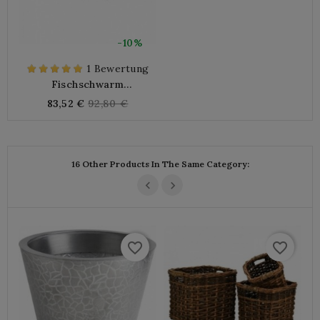
-10%
1 Bewertung
Fischschwarm
Wanddekoration Aus
Regular
83,52 €
92,80 €
Metall
price
16 Other Products In The Same Category:
favorite_border
favorite_border