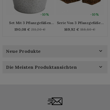
-10%
-10%
Set Mit 3 Pflanzgefäßen
Serie Von 3 Pflanzgefäßen
S
Aus Gebürstetem Zink
Aus Rohem
A
Regular
Regular
190,08 €
211,20 €
169,92 €
188,80 €
Weidengeflecht Mit 2
price
price
Griffen

Neue Produkte

Die Meisten Produktansichten