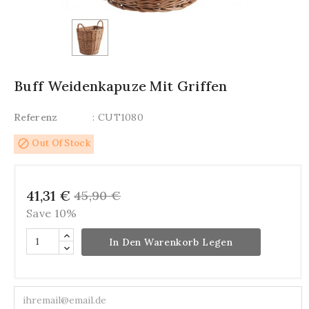
Buff Weidenkapuze Mit Griffen
Referenz
: CUT1080
block
Out Of Stock
41,31 €
45,90 €
Save 10%
In Den Warenkorb Legen