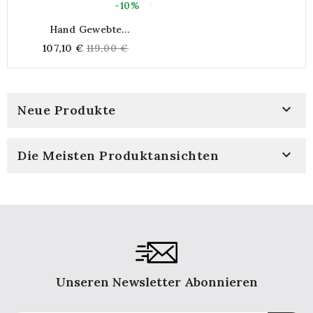
-10%
Hand Gewebte
Synthetische Wickerhaube
Regular
107,10 €
119,00 €
Mit Gurt, Erntekorb Obst
price
Und Gemüse

Neue Produkte

Die Meisten Produktansichten
Unseren Newsletter Abonnieren