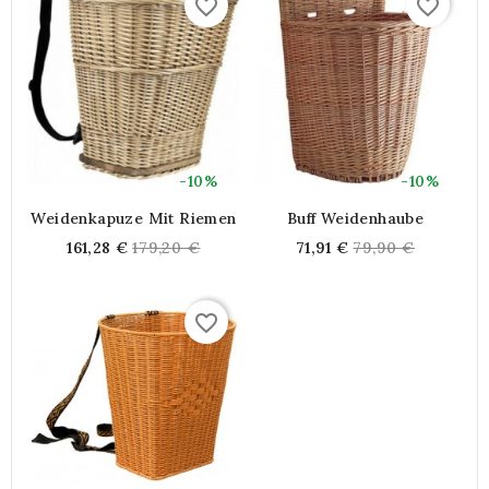
favorite_border
favorite_border
-10%
-10%
Weidenkapuze Mit Riemen
Buff Weidenhaube
Regular
Regular
161,28 €
179,20 €
71,91 €
79,90 €
price
price
favorite_border