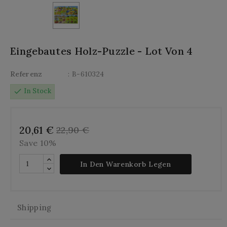
Eingebautes Holz-Puzzle - Lot Von 4
Referenz
: B-610324
check
In Stock
20,61 €
22,90 €
Save 10%
In Den Warenkorb Legen
Shipping