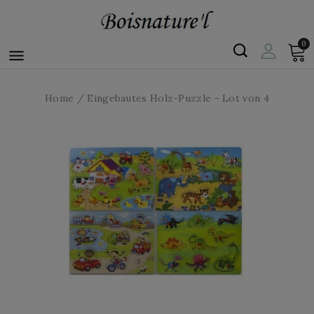
0

Home
Eingebautes Holz-Puzzle - Lot von 4