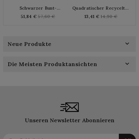
Schwarzer Bunt-
Quadratischer Recycelter
H
Holzlaternenfuß Ohne
Reifenbehälter 14x14x H7
Regular
Regular
51,84 €
57,60 €
13,41 €
14,90 €
Lampenschirm, Fußlampe
Cm
price
price

Neue Produkte

Die Meisten Produktansichten
Unseren Newsletter Abonnieren