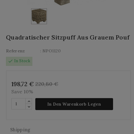
Quadratischer Sitzpuff Aus Grauem Pouf
Referenz
: NPO1120
check
In Stock
198,72 €
220,80 €
Save 10%
In Den Warenkorb Legen
Shipping