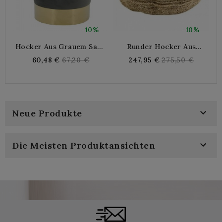
-10%
-10%
Hocker Aus Grauem Samt
Runder Hocker Aus
Und Goldfarbenem Metall,
Natürlichem Sisal
Regular
Regular
60,48 €
67,20 €
247,95 €
275,50 €
Ø 29 H 39 Cm
price
price

Neue Produkte

Die Meisten Produktansichten