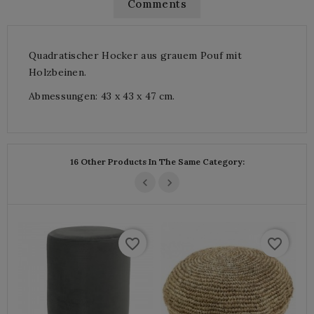
Comments
Quadratischer Hocker aus grauem Pouf mit
Holzbeinen.
Abmessungen: 43 x 43 x 47 cm.
16 Other Products In The Same Category:
favorite_border
favorite_border