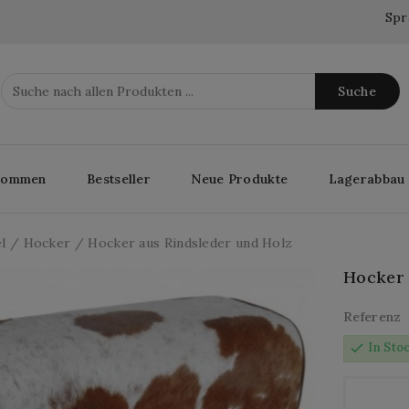
Spr
Suche
lkommen
Bestseller
Neue Produkte
Lagerabbau
l
Hocker
Hocker aus Rindsleder und Holz
Hocker 
Referenz
check
In Sto