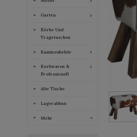
Möbel

Garten

Körbe Und
Tragetaschen
Kaminzubehör

Korbwaren &

Professionell
Alte Tische
Lagerabbau
Mehr
