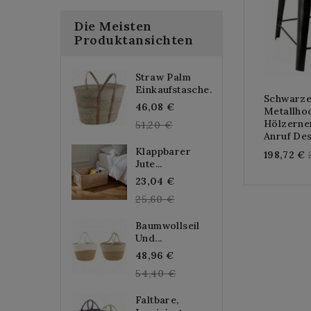
Die Meisten
Produktansichten
Straw Palm
Einkaufstasche...
Schwarz
Regular
46,08 €
Metallho
Hölzerne
price
51,20 €
Anruf De
Klappbarer
198,72 €
Jute...
Regular
23,04 €
price
25,60 €
Baumwollseil
Und...
Regular
48,96 €
price
54,40 €
Faltbare,