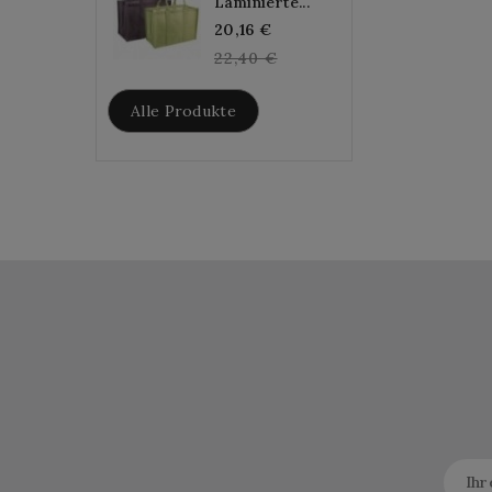
Laminierte...
Regular
20,16 €
price
22,40 €
Alle Produkte