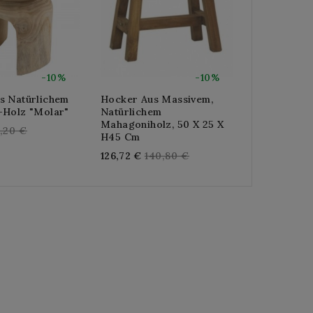
-10%
-10%
s Natürlichem
Hocker Aus Massivem,
Paulownia 
-Holz "Molar"
Natürlichem
Paul-Hocke
Mahagoniholz, 50 X 25 X
Gelb
gular
,20 €
H45 Cm
Re
117,00 €
13
ice
Regular
126,72 €
140,80 €
pri
price