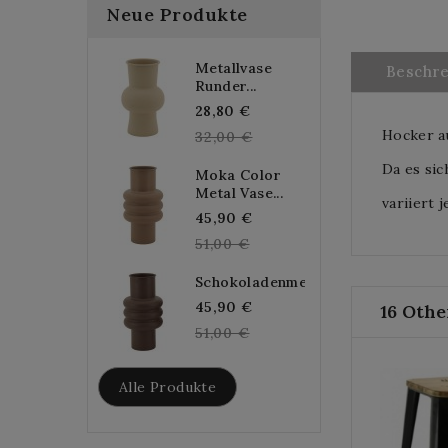
Neue Produkte
Metallvase
Beschr
Runder...
Regular
28,80 €
Hocker au
price
32,00 €
Da es sic
Moka Color
Metal Vase...
variiert 
Regular
45,90 €
price
51,00 €
Schokoladenmetallvase...
Regular
45,90 €
16 Othe
price
51,00 €
Alle Produkte