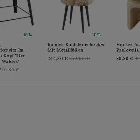
-10%
-10%
er
Runder Rindslederhocker
Hocker Au
ckersitz Im
Mit Metallfüßen
Paulownia
n Kopf "Der
Regular
Re
244,80 €
272,00 €
89,28 €
99
s Waldes"
price
pr
Regular
220,80 €
price