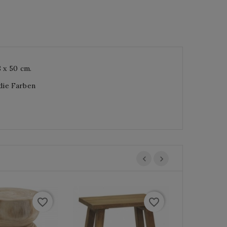
 x 50 cm.
 die Farben
favorite_border
favorite_border