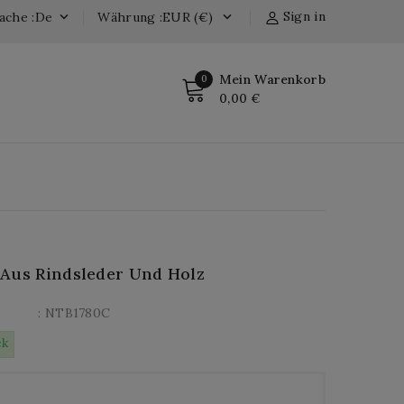
Sign in
ache :de
Währung :EUR (€)


Mein Warenkorb
0
0,00 €
Aus Rindsleder Und Holz
: NTB1780C
ck