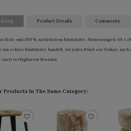
eibung
Product Details
Comments
s Holz und 100 % natürlichem Rindsleder. Abmessungen: 69 x 28
h um echtes Rindsleder handelt, ist jedes Stück ein Unikat, auch
je nach verfügbarem Bestand.
r Products In The Same Category:
favorite_border
favorite_border