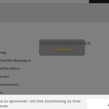
KUNDENBEWERTUNGEN
lung
rkaufsbedingungen
nd Renditen
nweise
atenschutz
ns
nis
ce zu optimieren. Um Ihre Zustimmung zu ihrer
ieren.