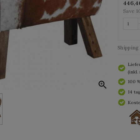
446,4
Save 
Shipping
Liefe
(inkl
100 %

14 ta
Koste