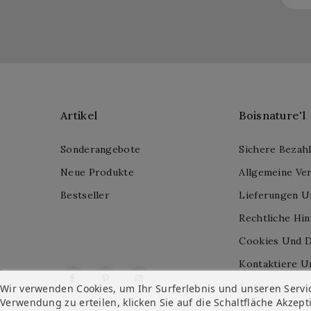
Artikel
Boisnature'l
Sonderangebote
Sichere Bezah
Neue Produkte
Allgemeine Ve
Bestseller
Lieferungen U
Rechtliche Hi
Cookies Und D
Kontaktiere U
Facebook
Pinterest
Instagram
Seitenverzeich
Wir verwenden Cookies, um Ihr Surferlebnis und unseren Servi
Verwendung zu erteilen, klicken Sie auf die Schaltfläche Akzept