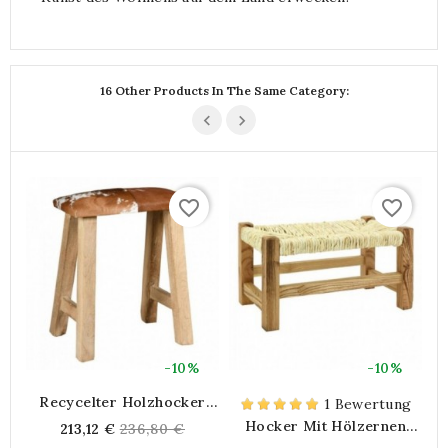
16 Other Products In The Same Category:
favorite_border
favorite_border
-10%
-10%
Recycelter Holzhocker
E
1 Bewertung
Und Rindsleder
Hocker Mit Hölzernen
Regular
213,12 €
236,80 €
U
Fußrückstellschule Mit