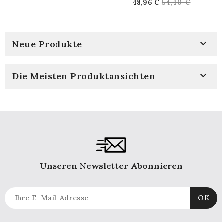
Regular
48,96 €
54,40 €
price
Schilfsitz
price

Neue Produkte

Die Meisten Produktansichten
Unseren Newsletter Abonnieren