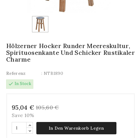
Hölzerner Hocker Runder Meereskultur,
Spirituosenkante Und Schicker Rustikaler
Charme
Referenz
: NTB1890
check
In Stock
95,04 €
105,60 €
Save 10%
In Den Warenkorb Legen