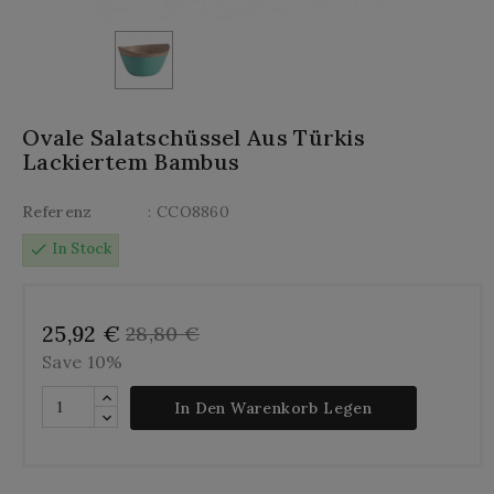
Ovale Salatschüssel Aus Türkis
Lackiertem Bambus
Referenz
: CCO8860
check
In Stock
25,92 €
28,80 €
Save 10%
In Den Warenkorb Legen