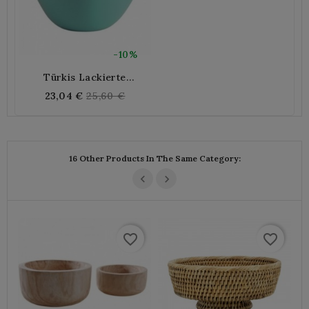
-10%
Türkis Lackierte
Salatschüssel Aus Bambus
Regular
23,04 €
25,60 €
price
16 Other Products In The Same Category:
favorite_border
favorite_border