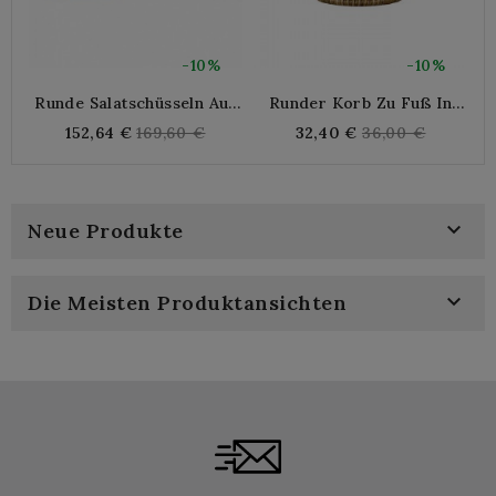
-10%
-10%
Runde Salatschüsseln Aus
Runder Korb Zu Fuß In
Holz Im 2er-Set
Natürlichem Rattan |
Regular
Regular
152,64 €
169,60 €
32,40 €
36,00 €
Obstkorb Design |
price
price
Böhmisches Tischzentrum

Neue Produkte

Die Meisten Produktansichten