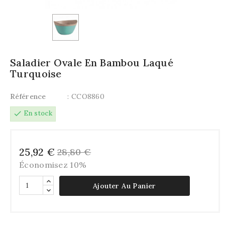
Saladier Ovale En Bambou Laqué
Turquoise
Référence
: CCO8860
check
En stock
25,92 €
28,80 €
Économisez 10%
Ajouter Au Panier