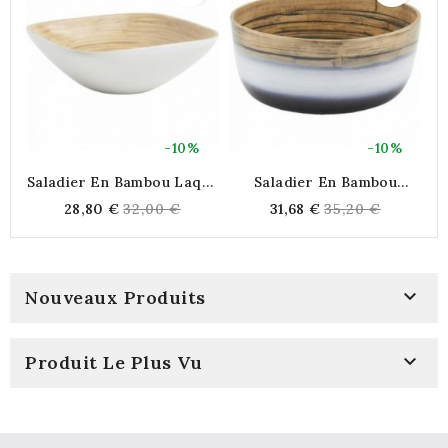
-10%
-10%
Saladier En Bambou Laqué
Saladier En Bambou
Blanc
Naturel Et Laqué Noir Et
Regular
Regular
28,80 €
32,00 €
31,68 €
35,20 €
Blanc Ø 22 Cm
price
price

Nouveaux Produits

Produit Le Plus Vu