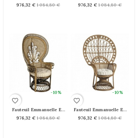
Rotin Laqué Blanc
Rotin
Regular
Regular
976,32 €
1 084,80 €
976,32 €
1 084,80 €
price
price
-10%
-10%
favorite_border
favorite_border
Fauteuil Emmanuelle En
Fauteuil Emmanuelle En
Rotin
Rotin
Regular
Regular
976,32 €
1 084,80 €
976,32 €
1 084,80 €
price
price