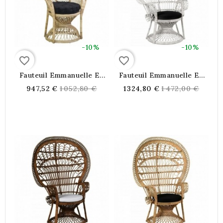
-10%
-10%
favorite_border
favorite_border
Fauteuil Emmanuelle En
Fauteuil Emmanuelle En
Rotin Naturel
Rotin Blanc Avec Coussin
Regular
Regular
947,52 €
1 052,80 €
1 324,80 €
1 472,00 €
price
price