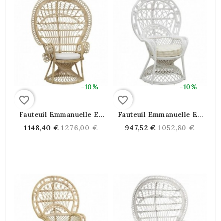
-10%
-10%
favorite_border
favorite_border
Fauteuil Emmanuelle En
Fauteuil Emmanuelle En
Rotin Naturel
Rotin Blanc
Regular
Regular
1 148,40 €
1 276,00 €
947,52 €
1 052,80 €
price
price