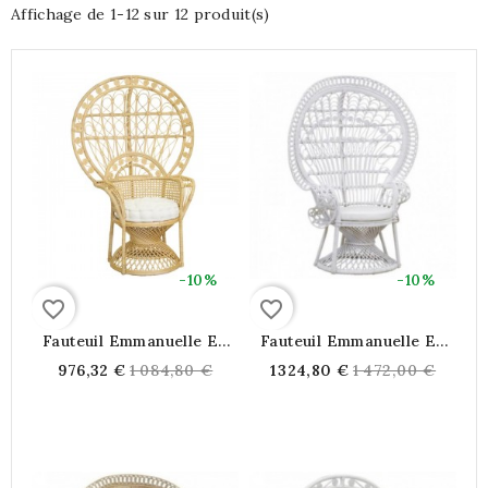
Affichage de 1-12 sur 12 produit(s)
-10%
-10%
favorite_border
favorite_border
Fauteuil Emmanuelle En
Fauteuil Emmanuelle En
Rotin Naturel Avec
Rotin Laqué Blanc
Regular
Regular
976,32 €
1 084,80 €
1 324,80 €
1 472,00 €
Coussin
price
price