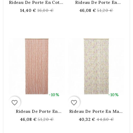
Rideau De Porte En Coton
Rideau De Porte En
Bleu
Papier Corde Vert À 43
Regular
Regular
14,40 €
16,00 €
46,08 €
51,20 €
Pendants | Store Anti-
price
price
Mouche Naturel Et
Bohème Pour L'Été
-10%
-10%
favorite_border
favorite_border
Rideau De Porte En
Rideau De Porte En Maïs
Papier Corde, 43
Multicolore | 35 Pendants
Regular
Regular
46,08 €
51,20 €
40,32 €
44,80 €
Pendants Bohème Et
Anti-Mouche Naturel
price
price
Lumineux Pour Séparation
De Pièce Isoler Et Déco