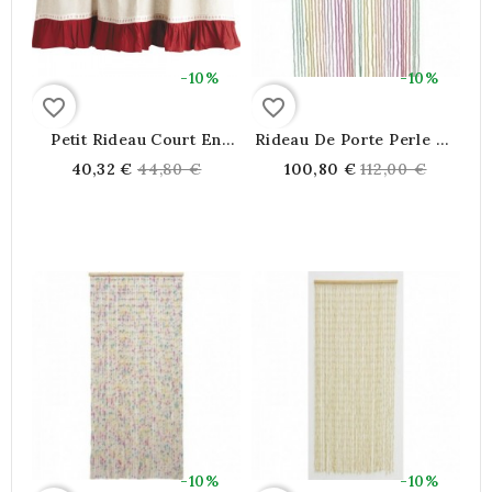
-10%
-10%
favorite_border
favorite_border
Petit Rideau Court En
Rideau De Porte Perle De
Coton Et Lin, Coeur
Bois Multicolore | 60
Regular
Regular
40,32 €
44,80 €
100,80 €
112,00 €
Rouge Blanc Crème, Style
Pendants Séparation De
price
price
Campagne
Pièce Bohème Et Anti-
Mouche
-10%
-10%