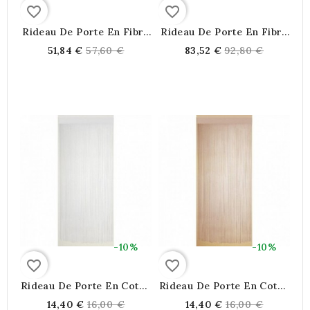
favorite_border
favorite_border
Rideau De Porte En Fibre
Rideau De Porte En Fibre
De Maïs Multicolore |
De Maïs | 43 Pendants
Regular
Regular
51,84 €
57,60 €
83,52 €
92,80 €
Brise-Vue Écologique 43
Naturels | Rideau Anti-
price
price
Pendants
Mouche Et Séparation
Pièce Écologique
-10%
-10%
favorite_border
favorite_border
Rideau De Porte En Coton
Rideau De Porte En Coton
Blanc
Beige
Regular
Regular
14,40 €
16,00 €
14,40 €
16,00 €