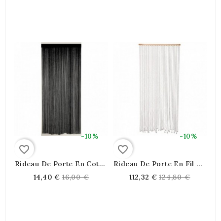
price
price
-10%
-10%
favorite_border
favorite_border
Rideau De Porte En Coton
Rideau De Porte En Fil De
Noir
Coton | 36 Pendants
Regular
Regular
14,40 €
16,00 €
112,32 €
124,80 €
Macramé Bohème Et Anti-
price
price
Mouche Pour Séparation
Et Entrée