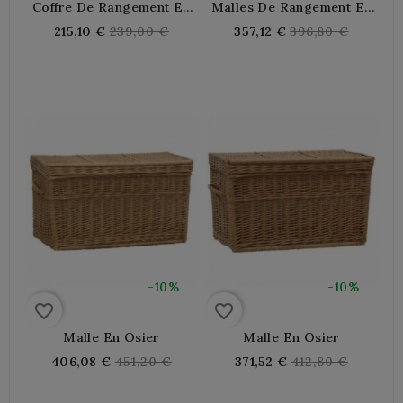
Coffre De Rangement En
Malles De Rangement En
Rotin Avec Lanières Cuir
Roseau Naturel - Lot De 2
Regular
Regular
215,10 €
239,00 €
357,12 €
396,80 €
Rangement Déco Naturel
price
price
Élégant
-10%
-10%
favorite_border
favorite_border
Malle En Osier
Malle En Osier
Regular
Regular
406,08 €
451,20 €
371,52 €
412,80 €
price
price