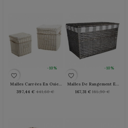
-10%
-10%
favorite_border
favorite_border
Malles Carrées En Osier
Malles De Rangement En
Blanchi Et Corde Avec
Éclisse Gris
Regular
Regular
397,44 €
441,60 €
167,31 €
185,90 €
Doublure Coton, Lot De 2
price
price
Pour Rangement Déco
Élégant