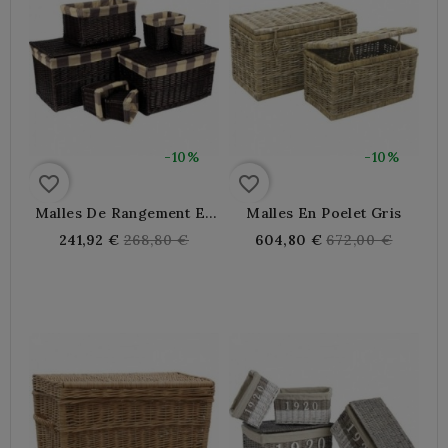
-10%
-10%
favorite_border
favorite_border
Malles De Rangement En
Malles En Poelet Gris
Osier Et Corbeilles
Regular
Regular
241,92 €
268,80 €
604,80 €
672,00 €
price
price