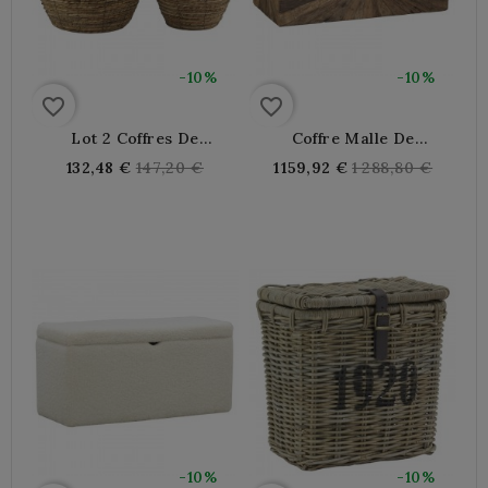
-10%
-10%
favorite_border
favorite_border
Lot 2 Coffres De
Coffre Malle De
Rangement Ronds En
Rangement En Bois
Regular
Regular
132,48 €
147,20 €
1 159,92 €
1 288,80 €
Bananier Avec Couvercle
Recyclé Avec 2 Poignées
price
price
En Bois
Et Loquet En Métal
-10%
-10%