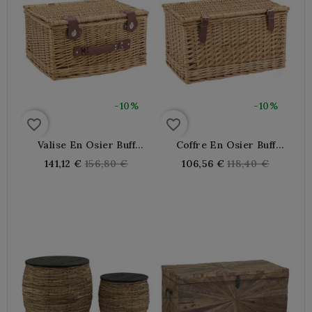
-10%
-10%
favorite_border
favorite_border
Valise En Osier Buff
Coffre En Osier Buff
Marron Avec Sangles Et
Marron Avec Sangles
Regular
Regular
141,12 €
156,80 €
106,56 €
118,40 €
Poignée
price
price