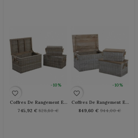
Cm
Cm
price
price
-10%
-10%
favorite_border
favorite_border
Coffres De Rangement En
Coffres De Rangement En
Poelet Naturel Lot De 3
Poelet Blanchi Et Bois Lot
Regular
Regular
745,92 €
828,80 €
849,60 €
944,00 €
De 3
price
price