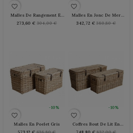
favorite_border
favorite_border
Malles De Rangement En
Malles En Jonc De Mer
Osier
Naturel Et Teinté Noir
Regular
Regular
273,60 €
304,00 €
342,72 €
380,80 €
price
price
-10%
-10%
favorite_border
favorite_border
Malles En Poelet Gris
Coffres Bout De Lit En
Poelet Gris
Regular
Regular
573,12 €
636,80 €
748,80 €
832,00 €