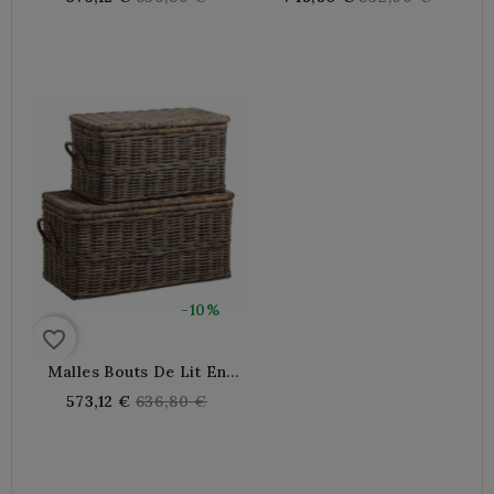
price
price
-10%
favorite_border
Malles Bouts De Lit En
Poelet Gris
Regular
573,12 €
636,80 €
price