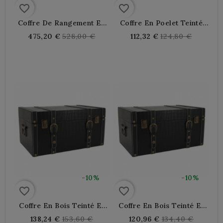
favorite_border
favorite_border
Coffre De Rangement En
Coffre En Poelet Teinté
Bouclette Blanc
Gris Avec Sangle
Regular
Regular
475,20 €
528,00 €
112,32 €
124,80 €
price
price
-10%
-10%
favorite_border
favorite_border
Coffre En Bois Teinté Et
Coffre En Bois Teinté Et
Polyuréthane 45 X 30 X 25
Polyuréthane 40 X 25 X 20
Regular
Regular
138,24 €
153,60 €
120,96 €
134,40 €