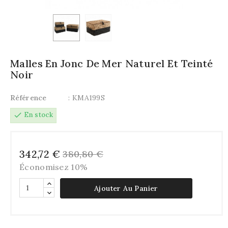
Malles En Jonc De Mer Naturel Et Teinté
Noir
Référence
: KMA199S
check
En stock
342,72 €
380,80 €
Économisez 10%
Ajouter Au Panier