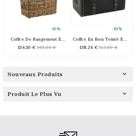
-10%
-10%
Coffre De Rangement En
Coffre En Bois Teinté Et
Poêlet Gris Élégant Et
Polyuréthane 45 X 30 X 25
Regular
Regular
134,10 €
149,00 €
138,24 €
153,60 €
Pratique Pour Organiser
Cm
R
price
price
Votre Intérieur Avec Style
Moderne 55x30x30cm

Nouveaux Produits

Produit Le Plus Vu