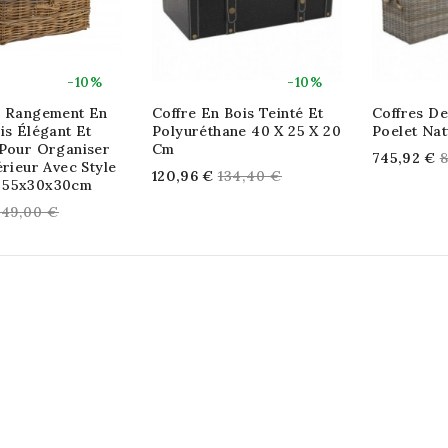
-10%
-10%
e Rangement En
Coffre En Bois Teinté Et
Coffres D
is Élégant Et
Polyuréthane 40 X 25 X 20
Poelet Nat
 Pour Organiser
Cm
R
745,92 €
8
érieur Avec Style
Regular
120,96 €
134,40 €
p
 55x30x30cm
price
Regular
149,00 €
price