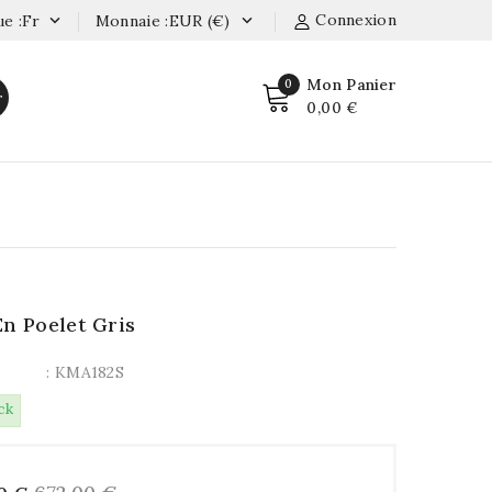
Connexion
e :fr
Monnaie :EUR (€)


Mon Panier
0
r
0,00 €
En Poelet Gris
: KMA182S
ck