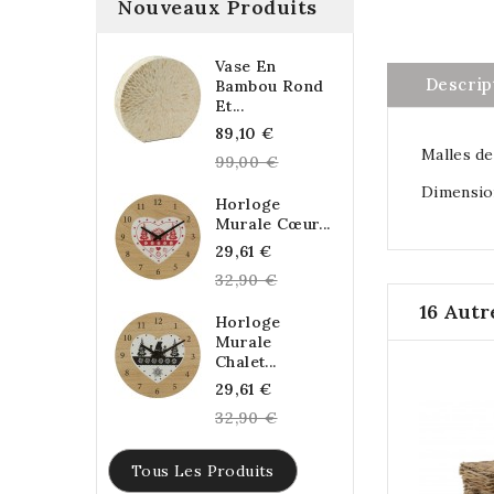
Nouveaux Produits
Vase En
Descrip
Bambou Rond
Et...
Regular
89,10 €
Malles de
price
99,00 €
Dimension
Horloge
Murale Cœur...
Regular
29,61 €
price
32,90 €
16 Autr
Horloge
Murale
Chalet...
Regular
29,61 €
price
32,90 €
Tous Les Produits