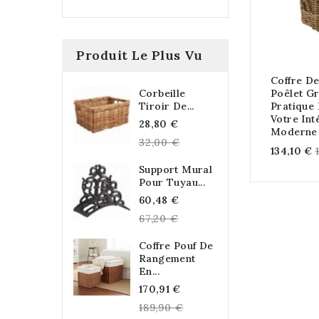
Produit Le Plus Vu
Coffre D
Corbeille
Poêlet Gr
Tiroir De...
Pratique
Votre Int
Regular
28,80 €
Moderne
price
32,00 €
134,10 €
Support Mural
Pour Tuyau...
Regular
60,48 €
price
67,20 €
Coffre Pouf De
Rangement
En...
Regular
170,91 €
price
189,90 €