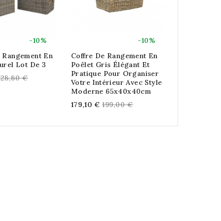
-10%
-10%
e Rangement En
Coffre De Rangement En
Coffre Mall
urel Lot De 3
Poêlet Gris Élégant Et
Rangement 
Pratique Pour Organiser
Recyclé Av
egular
28,80 €
Votre Intérieur Avec Style
Et Loquet 
rice
Moderne 65x40x40cm
R
1 159,92 €
1
Regular
179,10 €
199,00 €
p
price