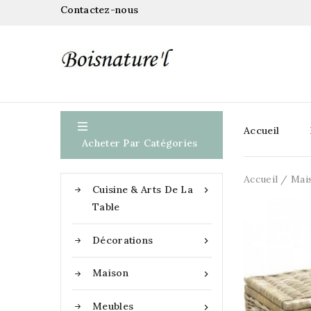
Contactez-nous

Accueil
Acheter Par Catégories
Accueil
Mai
Cuisine & Arts De La

Table
Décorations

Maison

Meubles
