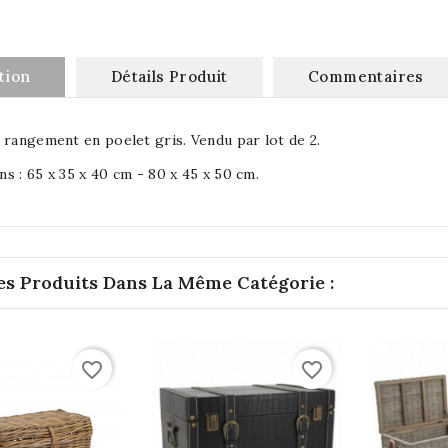
tion
Détails Produit
Commentaires
 rangement en poelet gris. Vendu par lot de 2.
s : 65 x 35 x 40 cm - 80 x 45 x 50 cm.
es Produits Dans La Même Catégorie :
favorite_border
favorite_border