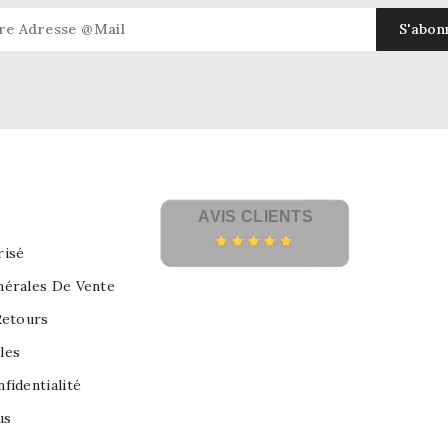
AVIS CLIENTS
risé
nérales De Vente
Retours
les
fidentialité
us