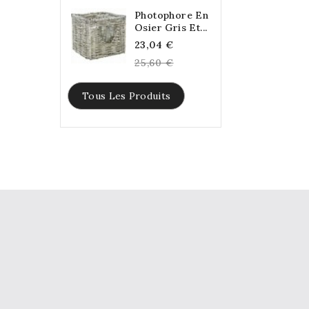
Photophore En
Osier Gris Et...
Regular
23,04 €
price
25,60 €
Tous Les Produits