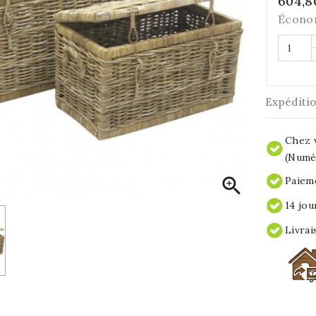
604,8
Écono
Expéditi
Chez v
(Numér

Paieme
14 jou
Livrai