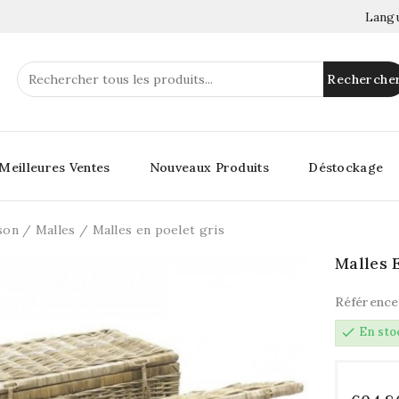
Langu
Recherche
Meilleures Ventes
Nouveaux Produits
Déstockage
son
Malles
Malles en poelet gris
Malles 
Référence
check
En sto