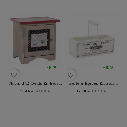
-10%
-10%
favorite_border
favorite_border
Placard 12 Oeufs En Bois -
Boîte À Épices En Bois
Boite À Oeufs En Bois,
Blanche Avec Anse
Regular
Regular
37,44 €
41,60 €
17,28 €
19,20 €
Boite Cuisine Rangement
Amovible | Organisateur
price
price
Alimentaire
De Cuisine Rustique Et
Rangement Épices
Élégant