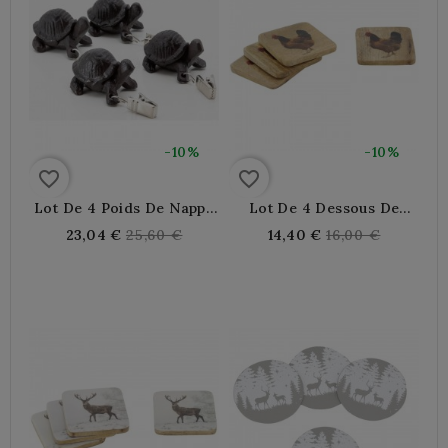
-10%
-10%
favorite_border
favorite_border
Lot De 4 Poids De Nappe
Lot De 4 Dessous De
Tortue En Fonte
Verres En Bois Décor
Regular
Regular
23,04 €
25,60 €
14,40 €
16,00 €
Poule
price
price