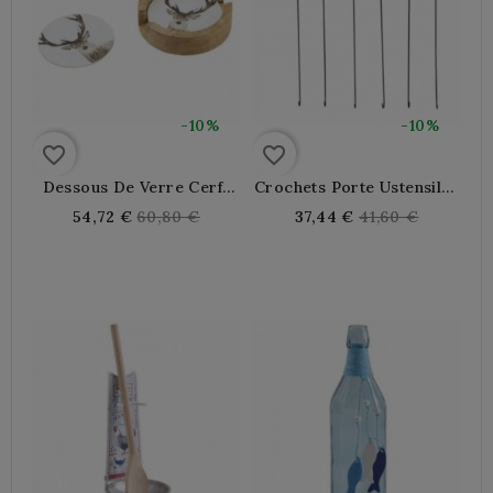
-10%
-10%
favorite_border
favorite_border
Dessous De Verre Cerfs
Crochets Porte Ustensiles
En Métal X6
De Cuisine
Regular
Regular
54,72 €
60,80 €
37,44 €
41,60 €
price
price