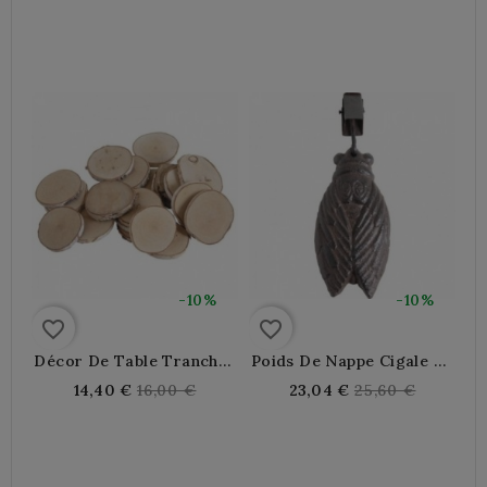
Métal
Cuisine
price
price
-10%
-10%
favorite_border
favorite_border
Décor De Table Tranches
Poids De Nappe Cigale En
De Bois De Bouleau X20
Fonte X4
Regular
Regular
14,40 €
16,00 €
23,04 €
25,60 €
price
price