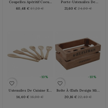
Coupelles Apéritif Coeur
Porte-Ustensiles De
En Bois
Cuisine Mural En Bois Et
Regular
Regular
60,48 €
67,20 €
21,60 €
24,00 €
Céramique Provence | Pot
price
price
À Ustensiles Rustique
Suspendu
-10%
-10%
favorite_border
favorite_border
Ustensiles De Cuisine En
Boîte À Œufs Design Mini
Bambou
Caisse En Bois Pour 6
Regular
Regular
14,40 €
16,00 €
20,16 €
22,40 €
Œufs | Rangement De
price
price
Cuisine Rustique Et
Porte-Œufs