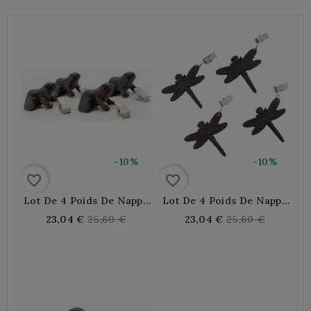
-10%
-10%
favorite_border
favorite_border
Lot De 4 Poids De Nappe
Lot De 4 Poids De Nappe
Grenouille, En Fonte
Libellule En Fonte
Regular
Regular
23,04 €
25,60 €
23,04 €
25,60 €
price
price