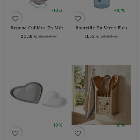
-10%
-10%
favorite_border
favorite_border
Repose Cuillère En Métal
Bouteille En Verre Bleu
Avec Cuillère En Bois
Avec Poissons
Regular
Regular
20,16 €
22,40 €
11,52 €
12,80 €
price
price
-10%
-10%
favorite_border
favorite_border