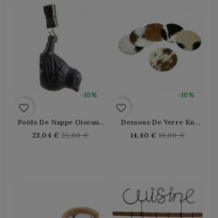
-10%
-10%
favorite_border
favorite_border
Poids De Nappe Oiseaux
Dessous De Verre En
En Fonte X4 Table
Peau De Vache X6
Regular
Regular
23,04 €
25,60 €
14,40 €
16,00 €
Extérieure, Maintien
price
price
Nappe Jardin