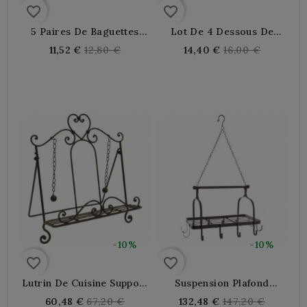
favorite_border
favorite_border
5 Paires De Baguettes
Lot De 4 Dessous De
Chinoises En Bambou
Verres En Bois Manguier,
Regular
Regular
11,52 €
12,80 €
14,40 €
16,00 €
Motifs Animaux
Décor Sculpté Edelweiss
price
price
-10%
-10%
favorite_border
favorite_border
Lutrin De Cuisine Support
Suspension Plafond
Pour Livre De Resettes En
Casseroles Ustensiles De
Regular
Regular
60,48 €
67,20 €
132,48 €
147,20 €