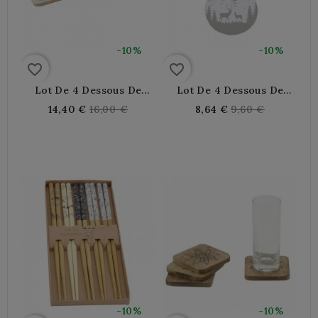
-10%
-10%
favorite_border
favorite_border
Lot De 4 Dessous De
Lot De 4 Dessous De
Verres En Bois Décor Cerf
Verres En Vinyl Décor
Regular
Regular
14,40 €
16,00 €
8,64 €
9,60 €
Cerfs
price
price
-10%
-10%