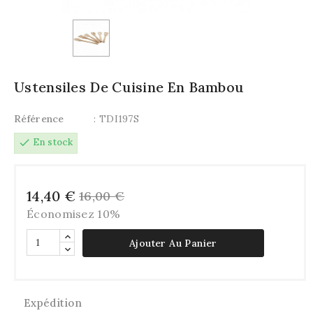
Ustensiles De Cuisine En Bambou
Référence
: TDI197S
check
En stock
14,40 €
16,00 €
Économisez 10%
Ajouter Au Panier
Expédition