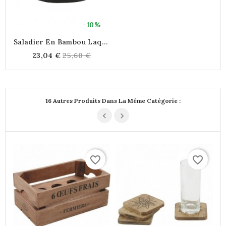
-10%
Saladier En Bambou Laqué
Noir Ø 25 H 12 Cm
Regular
23,04 €
25,60 €
price
16 Autres Produits Dans La Même Catégorie :
favorite_border
favorite_border