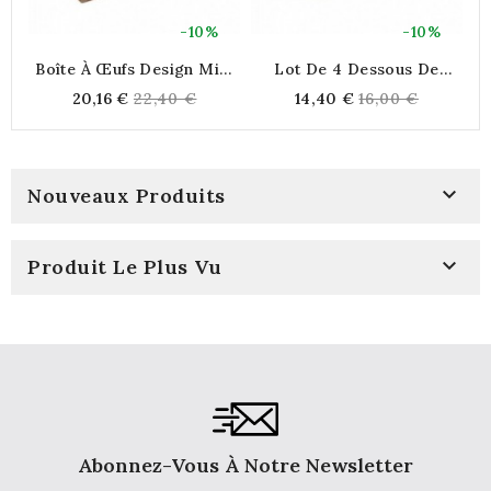
-10%
-10%
Boîte À Œufs Design Mini
Lot De 4 Dessous De
D
Caisse En Bois Pour 6
Verres En Bois Manguier,
Regular
Regular
20,16 €
22,40 €
14,40 €
16,00 €
Œufs | Rangement De
Décor Sculpté Edelweiss
price
price
Cuisine Rustique Et Porte-
Œufs

Nouveaux Produits

Produit Le Plus Vu
Abonnez-Vous À Notre Newsletter