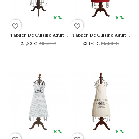
-10%
-10%
favorite_border
favorite_border
Tablier De Cuisine Adulte
Tablier De Cuisine Adulte
Blanc Et Gris Poche
Rouge Motif "Fait Maison"
Regular
Regular
25,92 €
28,80 €
23,04 €
25,60 €
Brodé Motif Poules
price
price
-10%
-10%