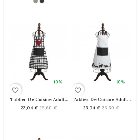
price
price
-10%
-10%
favorite_border
favorite_border
Tablier De Cuisine Adulte
Tablier De Cuisine Adulte
À Carreaux Noir Et Blanc
Noir Et Blanc Grande
Regular
Regular
23,04 €
25,60 €
23,04 €
25,60 €
Grande Poche Motif
Poche Motif Chat
price
price
Coeur Rouge