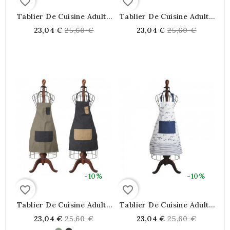
favorite_border
favorite_border
Tablier De Cuisine Adulte
Tablier De Cuisine Adulte
Blanc Motif "Bon Appétit"
Blanc Crème Motif
Regular
Regular
23,04 €
25,60 €
23,04 €
25,60 €
"Epicerie Fine"
price
price
-10%
-10%
favorite_border
favorite_border
Tablier De Cuisine Adulte
Tablier De Cuisine Adulte
Grande Poche
Bleu Et Blanc Grande
Regular
Regular
23,04 €
25,60 €
23,04 €
25,60 €
Poche Motif Marin