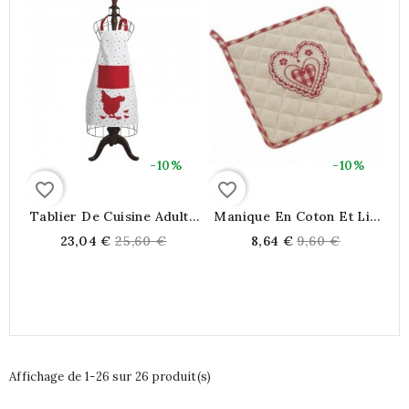
-10%
-10%
favorite_border
favorite_border
Tablier De Cuisine Adulte
Manique En Coton Et Lin
Blanc Grande Poche Motif
Motif Coeur
Regular
Regular
23,04 €
25,60 €
8,64 €
9,60 €
Poule Rouge
price
price
Affichage de 1-26 sur 26 produit(s)