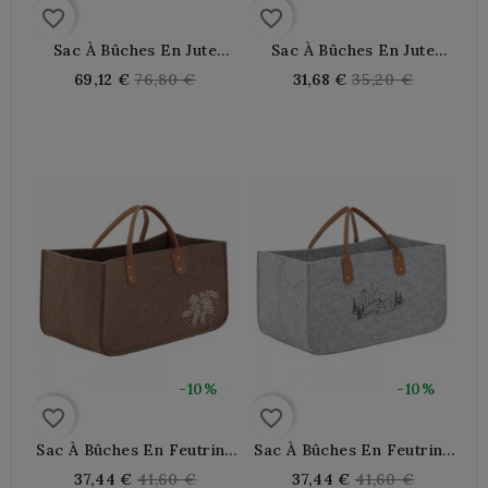
favorite_border
favorite_border
Sac À Bûches En Jute
Sac À Bûches En Jute
Naturel Et Teinté Marron
Naturel
Regular
Regular
69,12 €
76,80 €
31,68 €
35,20 €
price
price
-10%
-10%
favorite_border
favorite_border
Sac À Bûches En Feutrine
Sac À Bûches En Feutrine
Marron Décor Pommes
Grise Décor Montagne
Regular
Regular
37,44 €
41,60 €
37,44 €
41,60 €