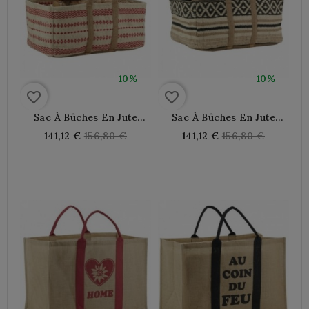
-10%
-10%
favorite_border
favorite_border
Sac À Bûches En Jute
Sac À Bûches En Jute
Naturel Et Teinté Rouge
Naturel Et Teinté
Regular
Regular
141,12 €
156,80 €
141,12 €
156,80 €
price
price