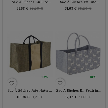
Sac À Bûches En Jute
Sac À Bûches En Jute
Naturel Arbre De Vie
Plastifié Sapins Et Cerf
Regular
Regular
31,68 €
35,20 €
31,68 €
35,20 €
Noir
price
price
-10%
-10%
favorite_border
favorite_border
Sac À Bûches Jute Naturel
Sac À Bûches En Feutrine
Et Noir
Grise Cerf
Regular
Regular
46,08 €
51,20 €
37,44 €
41,60 €
price
price