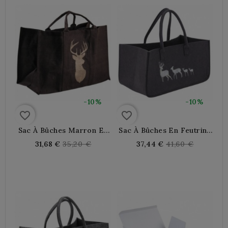
-10%
-10%
favorite_border
favorite_border
Sac À Bûches Marron En
Sac À Bûches En Feutrine
Jute Plastifiée Avec Cerf
Gris Avec Cerfs
Regular
Regular
31,68 €
35,20 €
37,44 €
41,60 €
price
price