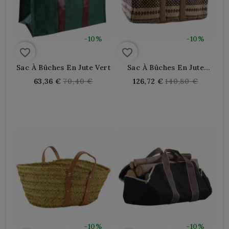
-10%
-10%
favorite_border
favorite_border
Sac À Bûches En Jute Vert
Sac À Bûches En Jute
Coloré
Regular
Regular
63,36 €
70,40 €
126,72 €
140,80 €
price
price
-10%
-10%