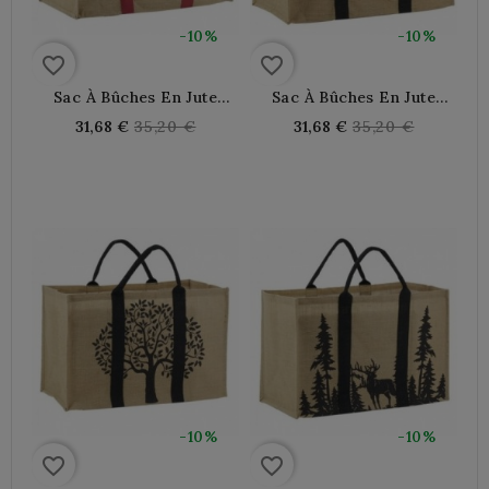
-10%
-10%
favorite_border
favorite_border
Sac À Bûches En Jute
Sac À Bûches En Jute
Plastifié Décor Coeur
Plastifié, Au Coin Du Feu
Regular
Regular
31,68 €
35,20 €
31,68 €
35,20 €
Rouge
price
price
-10%
-10%
favorite_border
favorite_border