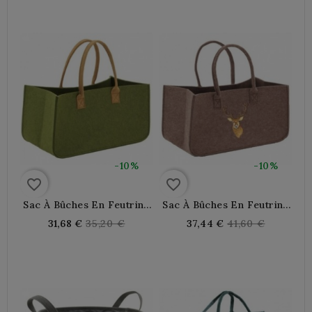
-10%
-10%
favorite_border
favorite_border
Sac À Bûches En Feutrine
Sac À Bûches En Feutrine
Vert Kaki
Cerf Brodé
Regular
Regular
31,68 €
35,20 €
37,44 €
41,60 €
price
price