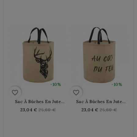
De Pin
price
price
-10%
-10%
favorite_border
favorite_border
Sac À Bûches En Jute
Sac À Bûches En Jute
Naturel Motif Cerf
Naturel "AU COIN DU
Regular
Regular
23,04 €
25,60 €
23,04 €
25,60 €
FEU"
price
price