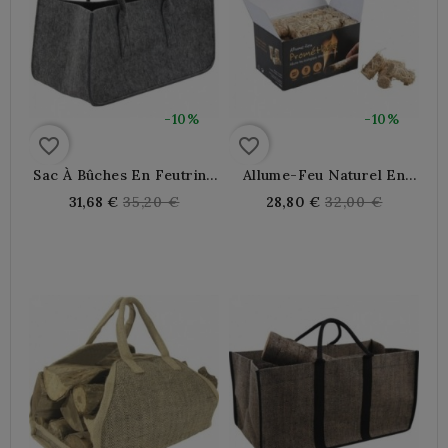
-10%
-10%
favorite_border
favorite_border
Sac À Bûches En Feutrine
Allume-Feu Naturel En
Gris
Laine De Bois
Regular
Regular
31,68 €
35,20 €
28,80 €
32,00 €
price
price