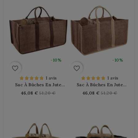
-10%
-10%
favorite_border
favorite_border
1 avis
1 avis
Sac À Bûches En Jute
Sac À Bûches En Jute
Plastifié À Damiers
Plastifié À Damiers Beige
Regular
Regular
46,08 €
51,20 €
46,08 €
51,20 €
Marron
price
price