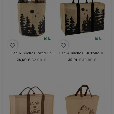
-10%
-10%
favorite_border
favorite_border
Sac À Bûches Rond En
Sac À Bûches En Toile De
Toile De Jute Décor Forêt
Jute Décor Forêt Sapin
Regular
Regular
28,80 €
32,00 €
35,91 €
39,90 €
Sapin
price
price