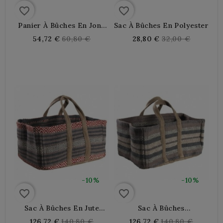
favorite_border
favorite_border
Panier À Bûches En Jonc
Sac À Bûches En Polyester
Et Cuir
Regular
Regular
54,72 €
60,80 €
28,80 €
32,00 €
price
price
-10%
-10%
favorite_border
favorite_border
Sac À Bûches En Jute
Sac À Bûches
Coloré
Rectangulaire En Jute
Regular
Regular
126,72 €
140,80 €
126,72 €
140,80 €