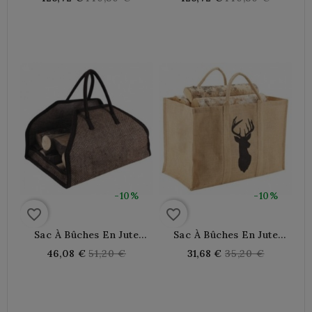
Coloré
price
price
-10%
-10%
favorite_border
favorite_border
Sac À Bûches En Jute
Sac À Bûches En Jute
Plastifiée
Plastifiée Avec Cerf
Regular
Regular
46,08 €
51,20 €
31,68 €
35,20 €
price
price