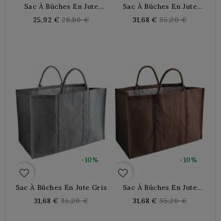
Sac À Bûches En Jute
Sac À Bûches En Jute
Beige
Rouge
Regular
Regular
25,92 €
28,80 €
31,68 €
35,20 €
price
price
-10%
-10%
favorite_border
favorite_border
Sac À Bûches En Jute Gris
Sac À Bûches En Jute
Marron
Regular
Regular
31,68 €
35,20 €
31,68 €
35,20 €
price
price