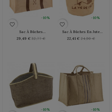
-10%
-10%
favorite_border
favorite_border
Sac À Bûches
Sac À Bûches En Jute
Rectangulaire En Jute
Naturel, Décor Montagne
Regular
Regular
29,49 €
32,77 €
22,41 €
24,90 €
Naturel, Décor Montagne
price
price
"Vie De Chalet"
-10%
-10%