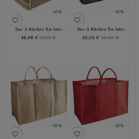
-10%
-10%
favorite_border
favorite_border
Sac À Bûches En Jute
Sac À Bûches En Jute
Plastifiée
Plastifiée
Regular
Regular
46,08 €
51,20 €
43,20 €
48,00 €
price
price
-10%
-10%
favorite_border
favorite_border