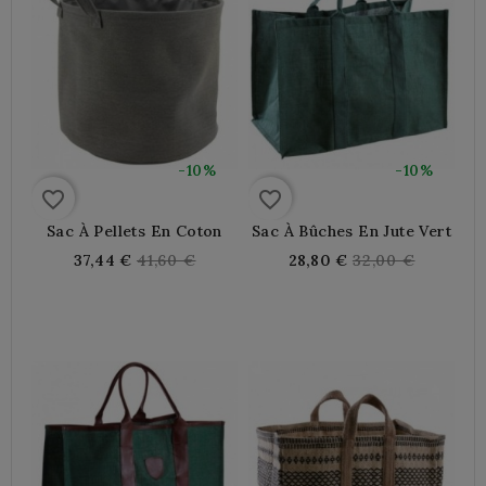
-10%
-10%
favorite_border
favorite_border
Sac À Pellets En Coton
Sac À Bûches En Jute Vert
Regular
Regular
37,44 €
41,60 €
28,80 €
32,00 €
price
price