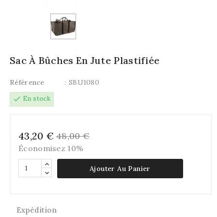
Sac À Bûches En Jute Plastifiée
Référence
: SBU1080
check
En stock
43,20 €
48,00 €
Économisez 10%
Ajouter Au Panier
Expédition