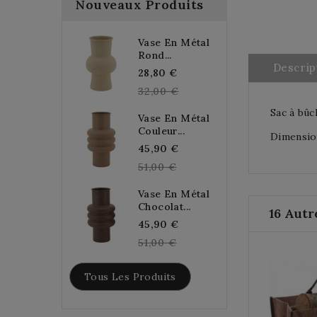
Nouveaux Produits
Vase En Métal
Rond...
Descrip
Regular
28,80 €
price
32,00 €
Sac à bûc
Vase En Métal
Couleur...
Dimension
Regular
45,90 €
price
51,00 €
Vase En Métal
Chocolat...
16 Autr
Regular
45,90 €
price
51,00 €
Tous Les Produits