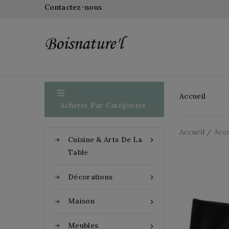
Contactez-nous

Accueil
Acheter Par Catégories
Accueil
Acc
Cuisine & Arts De La

Table
Décorations

Maison

Meubles
