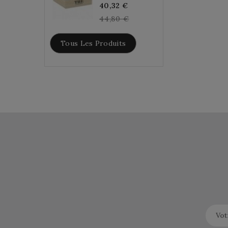
Regular
40,32 €
price
44,80 €
Tous Les Produits