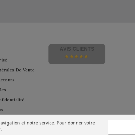
AVIS CLIENTS
risé
nérales De Vente
Retours
les
fidentialité
us
avigation et notre service. Pour donner votre
r
.