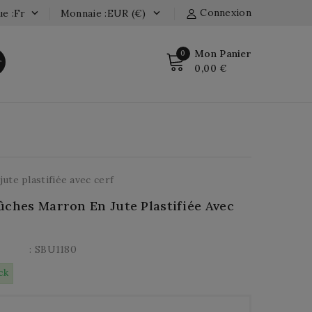
Connexion
e :fr
Monnaie :EUR (€)


Mon Panier
0
r
0,00 €
ute plastifiée avec cerf
ûches Marron En Jute Plastifiée Avec
: SBU1180
ck