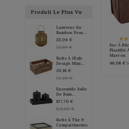
Produit Le Plus Vu
Lanterne En
Bambou Pour...
Regular
23,04 €
Sac À Bûc
price
25,60 €
Plastifié
Marron
Boîte À Œufs
R
46,08 €
Design Mini...
Regular
p
20,16 €
price
22,40 €
Ensemble Salle
De Bain...
Regular
137,70 €
price
153,00 €
Boîte À Thé 9
Compartiments...