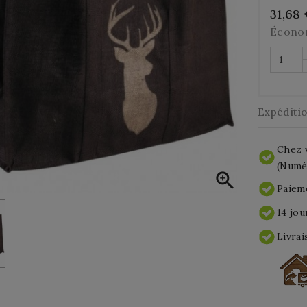
31,68
Écono
Expéditi
Chez v
(Numér

Paieme
14 jou
Livrai