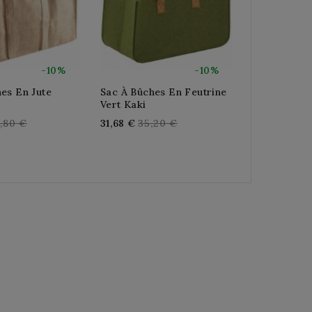
-10%
-10%
es En Jute
Sac À Bûches En Feutrine
Sac À Bûche
Vert Kaki
Gris
gular
Regular
Reg
,80 €
31,68 €
35,20 €
31,68 €
35,
ice
price
pric