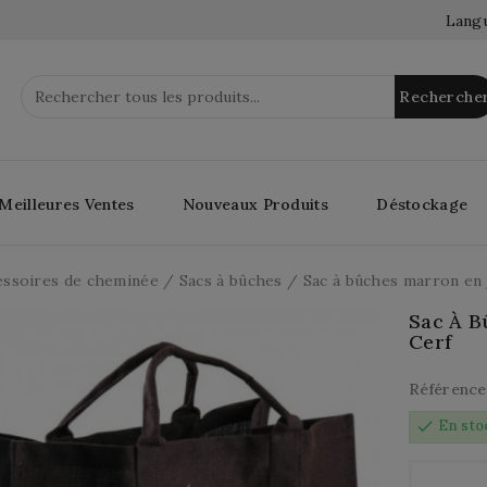
Langu
Recherche
Meilleures Ventes
Nouveaux Produits
Déstockage
essoires de cheminée
Sacs à bûches
Sac à bûches marron en j
Sac À B
Cerf
Référence
check
En sto