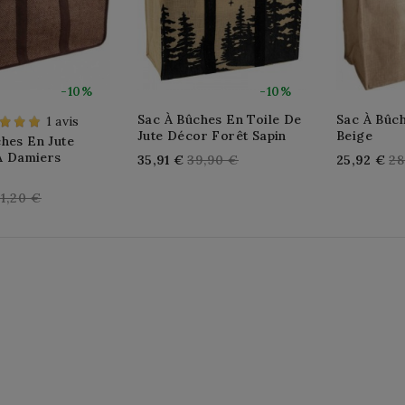
-10%
-10%
Sac À Bûches En Toile De
Sac À Bûch
1 avis
Jute Décor Forêt Sapin
Beige
hes En Jute
 À Damiers
Regular
Re
35,91 €
39,90 €
25,92 €
28
price
pr
egular
51,20 €
rice