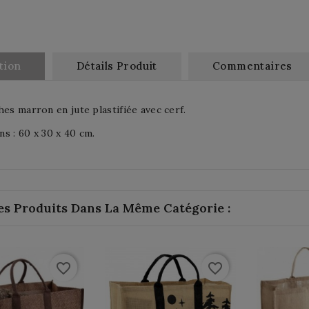
tion
Détails Produit
Commentaires
hes marron en jute plastifiée avec cerf.
s : 60 x 30 x 40 cm.
es Produits Dans La Même Catégorie :
favorite_border
favorite_border