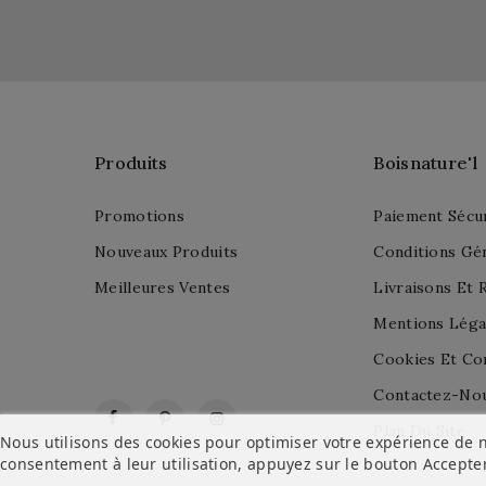
Produits
Boisnature'l
Promotions
Paiement Sécu
Nouveaux Produits
Conditions Gé
Meilleures Ventes
Livraisons Et 
Mentions Léga
Cookies Et Con
Contactez-No
Facebook
Pinterest
Instagram
Plan Du Site
Nous utilisons des cookies pour optimiser votre expérience de n
consentement à leur utilisation, appuyez sur le bouton
Accepte