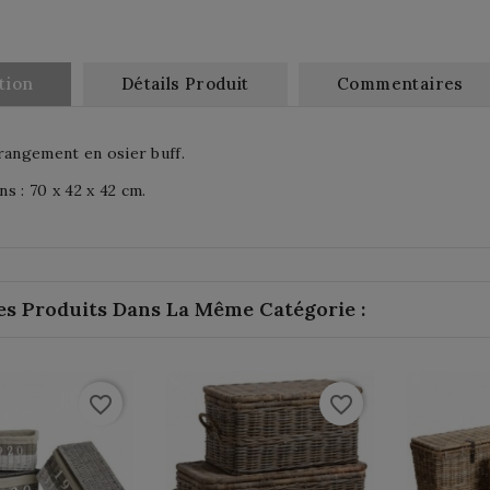
tion
Détails Produit
Commentaires
rangement en osier buff.
s : 70 x 42 x 42 cm.
es Produits Dans La Même Catégorie :
favorite_border
favorite_border