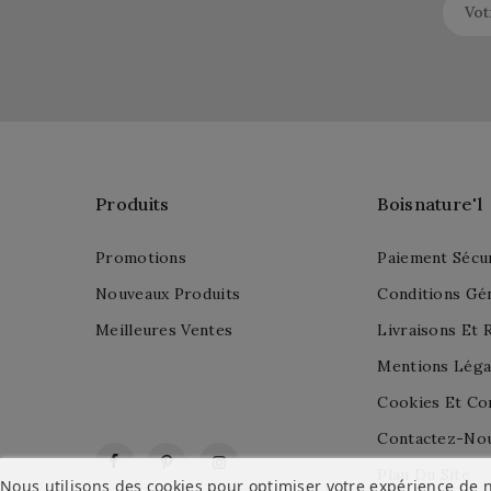
Produits
Boisnature'l
Promotions
Paiement Sécu
Nouveaux Produits
Conditions Gé
Meilleures Ventes
Livraisons Et 
Mentions Léga
Cookies Et Con
Contactez-No
Facebook
Pinterest
Instagram
Plan Du Site
Nous utilisons des cookies pour optimiser votre expérience de n