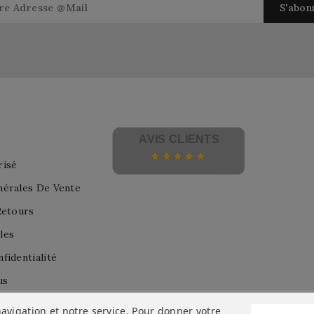
AVIS CLIENTS
risé
nérales De Vente
Retours
les
fidentialité
us
avigation et notre service. Pour donner votre