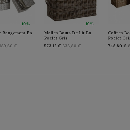
-10%
-10%
e Rangement En
Malles Bouts De Lit En
Coffres Bo
Poelet Gris
Poelet Gri
Regular
Regular
R
189,60 €
573,12 €
636,80 €
748,80 €
price
price
p