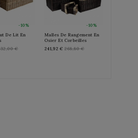
-10%
-10%
ut De Lit En
Malles De Rangement En
Malles En P
s
Osier Et Corbeilles
R
604,80 €
6
egular
Regular
832,00 €
241,92 €
268,80 €
p
rice
price