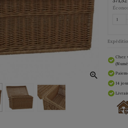
371,52
Écono
Expéditi
Chez v
(Numér

Paieme
14 jou
Livrai