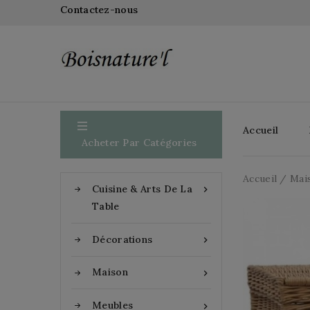
Contactez-nous

Accueil
Acheter Par Catégories
Accueil
Mai
Cuisine & Arts De La

Table
Décorations

Maison

Meubles
