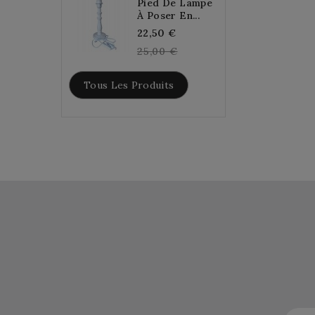
Pied De Lampe
À Poser En...
Regular
22,50 €
price
25,00 €
Tous Les Produits