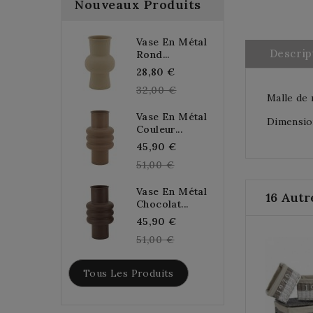
Nouveaux Produits
Vase En Métal
Descrip
Rond...
Regular
28,80 €
price
32,00 €
Malle de 
Vase En Métal
Dimension
Couleur...
Regular
45,90 €
price
51,00 €
Vase En Métal
16 Autr
Chocolat...
Regular
45,90 €
price
51,00 €
Tous Les Produits