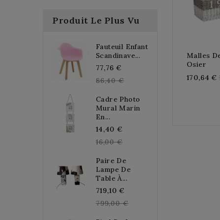
Produit Le Plus Vu
Fauteuil Enfant
Scandinave...
Malles D
Osier
Regular
77,76 €
170,64 €
price
86,40 €
Cadre Photo
Mural Marin
En...
Regular
14,40 €
price
16,00 €
Paire De
Lampe De
Table À...
Regular
719,10 €
price
799,00 €