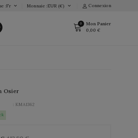
Connexion
e :fr
Monnaie :EUR (€)


Mon Panier
0
r
0,00 €
n Osier
: KMA1362
ck