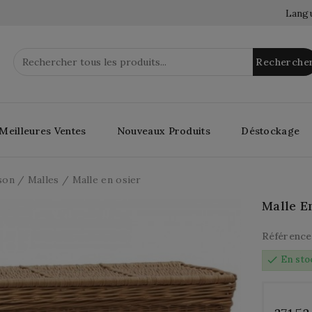
Langu
Recherche
Meilleures Ventes
Nouveaux Produits
Déstockage
son
Malles
Malle en osier
Malle E
Référence
check
En sto