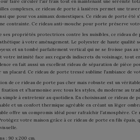
our faire circuler l'air frais tout en maintenant une sérénité to
illes complexes, ce rideau de porte à lanières permet une traver
ainsi que pour vos animaux domestiques. Ce rideau de porte été 
ne contrainte. Ce rideau anti-mouche pour porte préserve votre 
e ses propriétés protectrices contre les nuisibles, ce rideau de
sthétique à votre aménagement. Le polyester de haute qualité sé
oyeux et un tombé parfaitement vertical qui ne se froisse pas au
 votre intimité face aux regards indiscrets du voisinage, tout en 
lence en fait aussi un excellent rideau de séparation de pièce 
 un placard. Ce rideau de porte tressé sublime l'ambiance de vo
ation de ce rideau de porte pas cher mais robuste est un véritable 
 fixation et s'harmonise avec tous les styles, du moderne au tra
s simple à entretenir au quotidien. En choisissant ce rideau de 
able et un confort thermique agréable en créant un léger ombr
able offre un compromis idéal pour rafraîchir l'atmosphère. Ce
Protégez votre maison grâce à ce rideau de porte en fils épais, q
visuelle.
s : 90 x 200 cm.