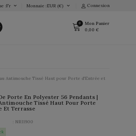
Connexion
e :fr
Monnaie :EUR (€)


Mon Panier
0
r
0,00 €
eau Antimouche Tissé Haut pour Porte d'Entrée et
De Porte En Polyester 56 Pendants |
Antimouche Tissé Haut Pour Porte
e Et Terrasse
: NRI1900
ck