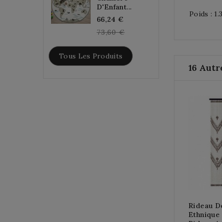
D'Enfant...
Poids : 1.
Regular
66,24 €
price
73,60 €
Tous Les Produits
16 Autr
Rideau D
Ethnique 