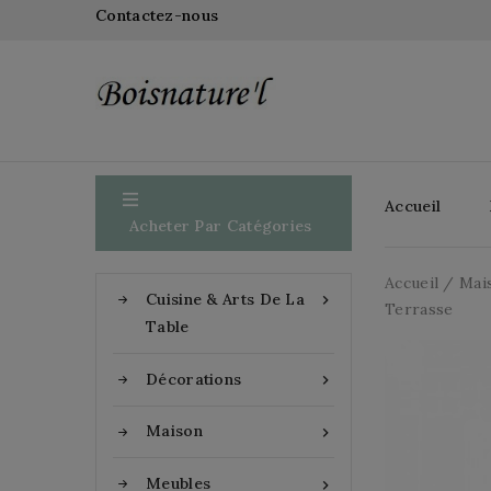
Contactez-nous

Accueil
Acheter Par Catégories
Accueil
Mai
Cuisine & Arts De La

Terrasse
Table
Décorations

Maison

Meubles
