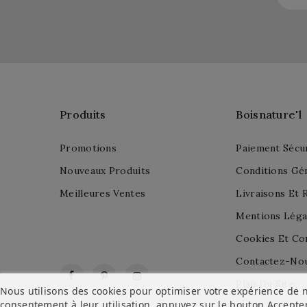
Produits
Boisnature'l
Promotions
Paiement Sécu
Nouveaux Produits
Conditions Gé
Meilleures Ventes
Livraisons Et 
Mentions Léga
Cookies Et Con
Contactez-No
Facebook
Pinterest
Instagram
Plan Du Site
Nous utilisons des cookies pour optimiser votre expérience de n
consentement à leur utilisation, appuyez sur le bouton
Accepte