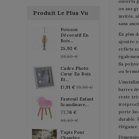
ouverts p
ou aux gr
Produit Le Plus Vu
invités, 
sans aucu
Poisson
En plus d
Décoratif En
Bois...
ajoutée e
Regular
25,92 €
reflets s
price
28,80 €
également
Sa polyva
Cadre Photo
ou fermer
Cœur En Bois
Et...
L'install
Regular
17,91 €
19,90 €
barres de
price
reste trè
Fauteuil Enfant
irréproch
Scandinave...
porte lav
Regular
77,76 €
durable. 
price
86,40 €
élégance 
Tapis Pour
Dimension
Chambre