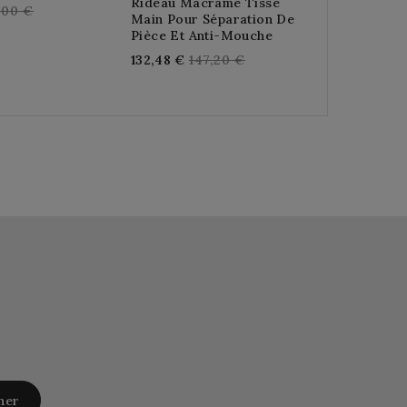
Rideau Macramé Tissé
Anti-Mouch
gular
,00 €
Main Pour Séparation De
Reg
40,32 €
44
ice
Pièce Et Anti-Mouche
pri
Regular
132,48 €
147,20 €
price