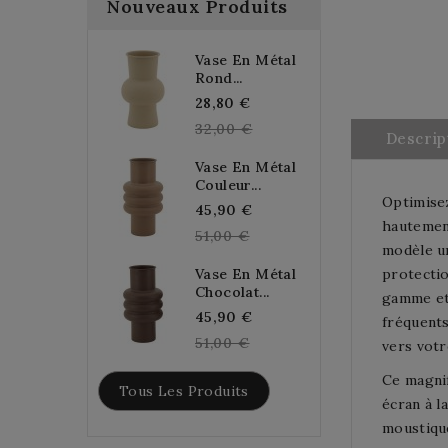
Nouveaux Produits
Vase En Métal
Rond...
Regular
28,80 €
price
32,00 €
Descrip
Vase En Métal
Couleur...
Optimisez
Regular
45,90 €
hautement
price
51,00 €
modèle un
Vase En Métal
protectio
Chocolat...
gamme et 
Regular
45,90 €
fréquents
price
51,00 €
vers votr
Ce magnif
Tous Les Produits
écran à l
moustique