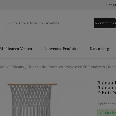
Langu
Recherche
Meilleures Ventes
Nouveaux Produits
Déstockage
son
Rideaux
Rideau de Porte en Polyester 56 Pendants | Rid
Rideau 
Rideau 
D'Entré
Référence
check
En sto