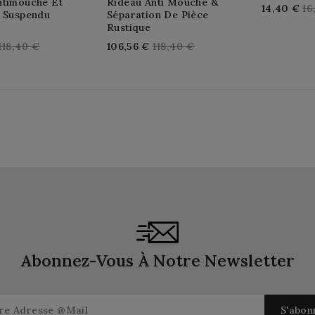
ntimouche Et
Rideau Anti Mouche &
Re
14,40 €
16
f Suspendu
Séparation De Pièce
pr
Rustique
Regular
Regular
118,40 €
106,56 €
118,40 €
price
price
Abonnez-Vous À Notre Newsletter