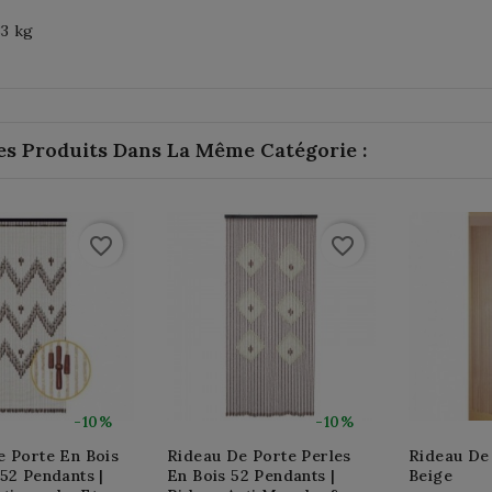
33 kg
es Produits Dans La Même Catégorie :
favorite_border
favorite_border
-10%
-10%
e Porte En Bois
Rideau De Porte Perles
Rideau De
52 Pendants |
En Bois 52 Pendants |
Beige