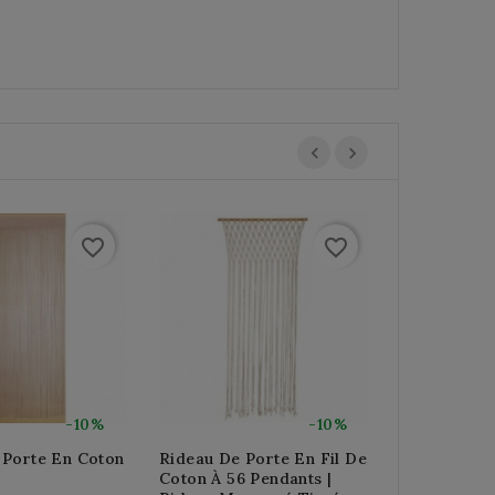
favorite_border
favorite_border
-10%
-10%
 Porte En Coton
Rideau De Porte En Fil De
Rideau De 
Coton À 56 Pendants |
Multicolore