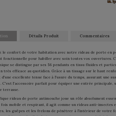
tion
Détails Produit
Commentaires
 le confort de votre habitation avec notre rideau de porte en pol
 fonctionnelle pour habiller avec soin toutes vos ouvertures. Co
ique se distingue par ses 56 pendants en tissu fluides et parti
n très efficace au quotidien. Grâce à un tissage sur le haut renfo
d'une excellente tenue face à l'usure du temps, assurant une 
. C'est l'accessoire parfait pour équiper une entrée principale,
e terrasse.
ique rideau de porte antimouche joue un rôle absolument essenti
a fois mobile et respirant, il agit comme un rideau anti-insectes
s, les guêpes et les frelons de pénétrer à l'intérieur de votre f