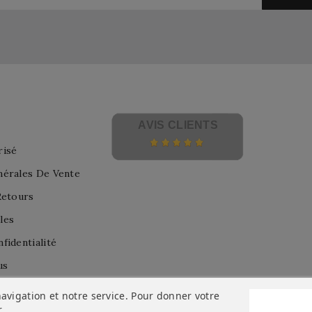
AVIS CLIENTS
risé
nérales De Vente
Retours
les
fidentialité
us
avigation et notre service. Pour donner votre
r
.