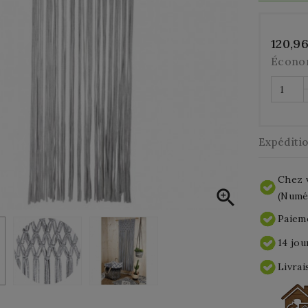
120,9
Écono
Expéditi
Chez v

(Numér
Paieme
14 jou
Livrai