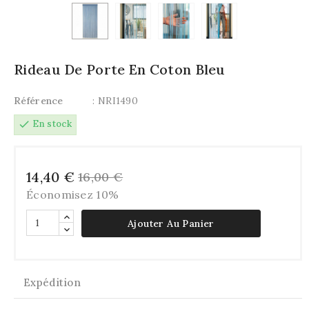
Rideau De Porte En Coton Bleu
Référence
: NRI1490
check
En stock
14,40 €
16,00 €
Économisez 10%
Ajouter Au Panier
Expédition