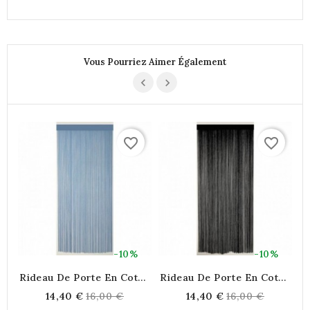
Vous Pourriez Aimer Également
favorite_border
favorite_border
-10%
-10%
Rideau De Porte En Coton
Rideau De Porte En Coton
R
Bleu
Noir
Regular
Regular
14,40 €
16,00 €
14,40 €
16,00 €