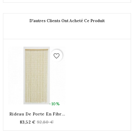
price
price
D'autres Clients Ont Acheté Ce Produit
favorite_border
-10%
Rideau De Porte En Fibre
De Maïs | 43 Pendants
Regular
83,52 €
92,80 €
Naturels | Rideau Anti-
price
Mouche Et Séparation