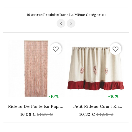
Pièce Écologique
16 Autres Produits Dans La Même Catégorie :
favorite_border
favorite_border
-10%
-10%
Rideau De Porte En Papier
Petit Rideau Court En
R
Corde, 43 Pendants
Coton Et Lin, Coeur Rouge
Regular
Regular
46,08 €
51,20 €
40,32 €
44,80 €
Bohème Et Lumineux Pour
Blanc Crème, Style
price
price
Séparation De Pièce Isoler
Campagne
Et Déco